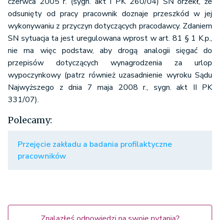
czerwca 2005 r. (sygn. akt I PK 260/04) SN orzekł, że
odsunięty od pracy pracownik doznaje przeszkód w jej
wykonywaniu z przyczyn dotyczących pracodawcy. Zdaniem
SN sytuacja ta jest uregulowana wprost w art. 81 § 1 K.p.,
nie ma więc podstaw, aby drogą analogii sięgać do
przepisów dotyczących wynagrodzenia za urlop
wypoczynkowy (patrz również uzasadnienie wyroku Sądu
Najwyższego z dnia 7 maja 2008 r., sygn. akt II PK
331/07).
Polecamy:
Przejęcie zakładu a badania profilaktyczne
pracowników
Znalazłeś odpowiedzi na swoje pytania?