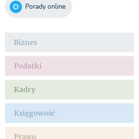
Porady online
Biznes
Podatki
Kadry
Księgowość
Prawo