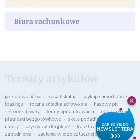
Biura rachunkowe
Tematy artykułów
jak sprawdzić nip
kasa fiskalna
wykup samochodu z
leasingu
roczna składka zdrowotna
kasowy pit
środek trwały
formy opodatkowania
obowiązkowe
płatności bezgotówkowe
skala podatkowa
spis z
natury
czynny żal dla jpk v7
koszt całkowity
zatrudnienia
zaufanie w erze sztucznej inteligencji