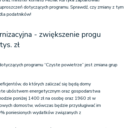
oraz minister klimatu Michał Kurtyka zaplanowali
uproszczeń dotyczących programu. Sprawdź, czy zmiany z tym
dla podatników!
nizacyjna - zwiększenie progu
ys. zł
dotyczących programu “Czyste powietrze” jest zmiana grup
ficjentów, do których zaliczać się będą domy
ięte ubóstwem energetycznym oraz gospodarstwa
odzie poniżej 1400 zł na osobę oraz 1960 zł w
owych domostw, wówczas będzie przysługiwać im
0% poniesionych wydatków związanych z