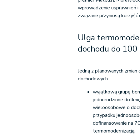
premier Mateusz Morawiecki 
wprowadzenie usprawnień i 
związane przyniosą korzyść 
Ulga termomoder
dochodu do 100 t
Jedną z planowanych zmian 
dochodowych:
wyjątkową grupę bene
jednorodzinne dotkn
wieloosobowe o doch
przypadku jednoosob
dofinansowanie na 7
termomodernizacją,