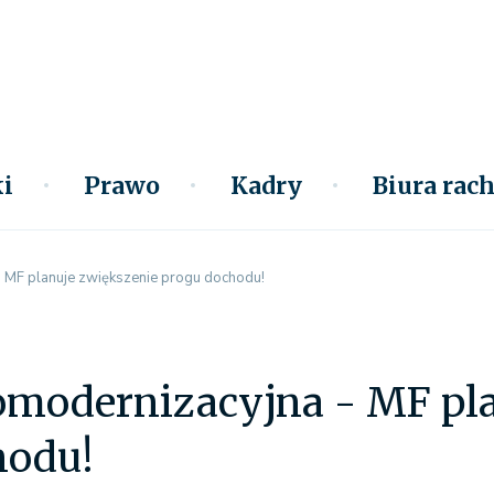
i
Prawo
Kadry
Biura ra
 MF planuje zwiększenie progu dochodu!
omodernizacyjna - MF pla
hodu!