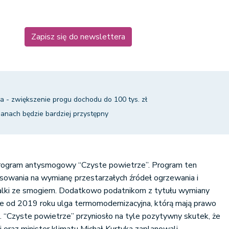
Zapisz się do newslettera
 - zwiększenie progu dochodu do 100 tys. zł
anach będzie bardziej przystępny
rogram antysmogowy “Czyste powietrze”. Program ten
nsowania na wymianę przestarzałych źródeł ogrzewania i
alki ze smogiem. Dodatkowo podatnikom z tytułu wymiany
że od 2019 roku ulga termomodernizacyjna, którą mają prawo
. “Czyste powietrze” przyniosło na tyle pozytywny skutek, że