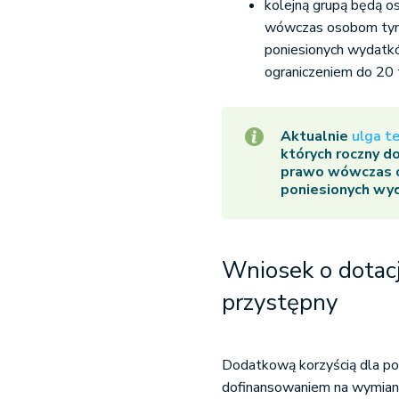
kolejną grupą będą os
wówczas osobom tym
poniesionych wydatkó
ograniczeniem do 20 t
Aktualnie
ulga t
których roczny do
prawo wówczas od
poniesionych wy
Wniosek o dotacj
przystępny
Dodatkową korzyścią dla po
dofinansowaniem na wymianę 