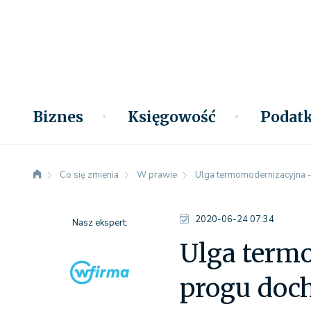
Biznes
Księgowość
Podatk
Co się zmienia
W prawie
Ulga termomodernizacyjna -
2020-06-24 07:34
Nasz ekspert:
Ulga term
progu doc