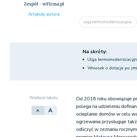
Zespół - wFirma.pl
Artykuły autora
ulga termomodernizacyjna
Na skróty:
Ulga termomodernizacyjna
Wniosek o dotacje po zmi
Wielkość tekstu:
Od 2018 roku obowiązuje p
polega na udzieleniu dofina
A
A
ocieplanie domów w celu w
ogrzewania przysługuje tak
odliczyć w zeznaniu rocznym