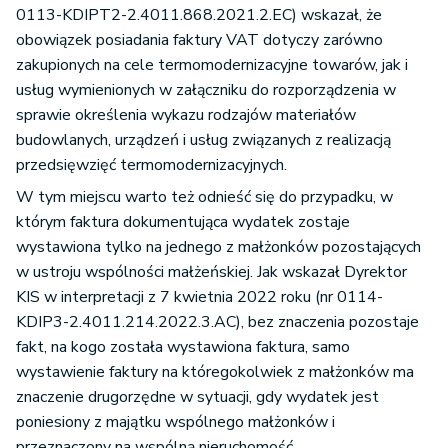
0113-KDIPT2-2.4011.868.2021.2.EC) wskazał, że
obowiązek posiadania faktury VAT dotyczy zarówno
zakupionych na cele termomodernizacyjne towarów, jak i
usług wymienionych w załączniku do rozporządzenia w
sprawie określenia wykazu rodzajów materiałów
budowlanych, urządzeń i usług związanych z realizacją
przedsięwzięć termomodernizacyjnych.
W tym miejscu warto też odnieść się do przypadku, w
którym faktura dokumentująca wydatek zostaje
wystawiona tylko na jednego z małżonków pozostających
w ustroju wspólności małżeńskiej. Jak wskazał Dyrektor
KIS w interpretacji z 7 kwietnia 2022 roku (nr 0114-
KDIP3-2.4011.214.2022.3.AC), bez znaczenia pozostaje
fakt, na kogo została wystawiona faktura, samo
wystawienie faktury na któregokolwiek z małżonków ma
znaczenie drugorzędne w sytuacji, gdy wydatek jest
poniesiony z majątku wspólnego małżonków i
przeznaczony na wspólną nieruchomość.