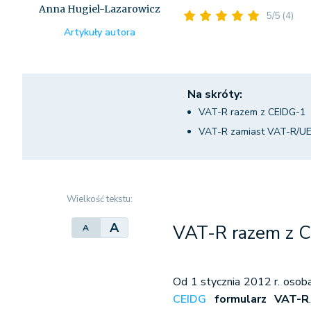
Anna Hugiel-Lazarowicz
5/5
(4)
Artykuły autora
Na skróty:
VAT-R razem z CEIDG-1
VAT-R zamiast VAT-R/U
Wielkość tekstu:
A
VAT-R razem z 
A
Od 1 stycznia 2012 r. osoba
CEIDG
formularz VAT-R