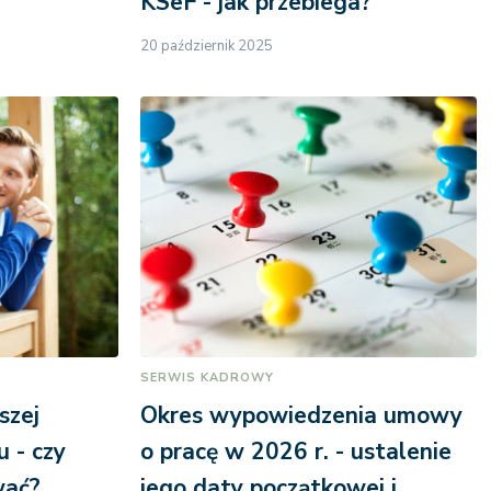
KSeF - jak przebiega?
20 październik 2025
SERWIS KADROWY
szej
Okres wypowiedzenia umowy
u - czy
o pracę w 2026 r. - ustalenie
wać?
jego daty początkowej i