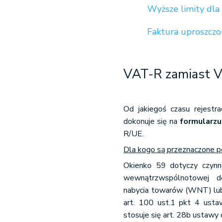
Wyższe limity dla
Faktura uproszcz
VAT-R zamiast 
Od jakiegoś czasu rejestr
dokonuje się na
formularz
R/UE.
Dla kogo są przeznaczone p
Okienko 59 dotyczy czynn
wewnątrzwspólnotowej 
nabycia towarów (WNT) lub 
art. 100 ust.1 pkt 4 usta
stosuje się art. 28b ustawy 