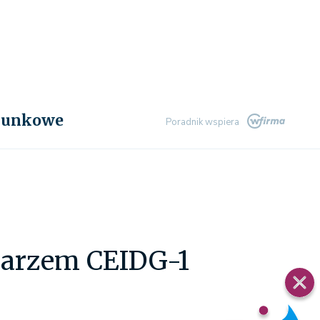
chunkowe
Poradnik wspiera
larzem CEIDG-1