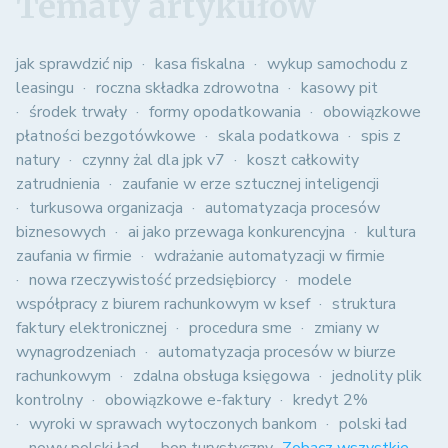
Tematy artykułów
jak sprawdzić nip
kasa fiskalna
wykup samochodu z
leasingu
roczna składka zdrowotna
kasowy pit
środek trwały
formy opodatkowania
obowiązkowe
płatności bezgotówkowe
skala podatkowa
spis z
natury
czynny żal dla jpk v7
koszt całkowity
zatrudnienia
zaufanie w erze sztucznej inteligencji
turkusowa organizacja
automatyzacja procesów
biznesowych
ai jako przewaga konkurencyjna
kultura
zaufania w firmie
wdrażanie automatyzacji w firmie
nowa rzeczywistość przedsiębiorcy
modele
współpracy z biurem rachunkowym w ksef
struktura
faktury elektronicznej
procedura sme
zmiany w
wynagrodzeniach
automatyzacja procesów w biurze
rachunkowym
zdalna obsługa księgowa
jednolity plik
kontrolny
obowiązkowe e-faktury
kredyt 2%
wyroki w sprawach wytoczonych bankom
polski ład
nowy polski ład
bon turystyczny
Zobacz wszystkie