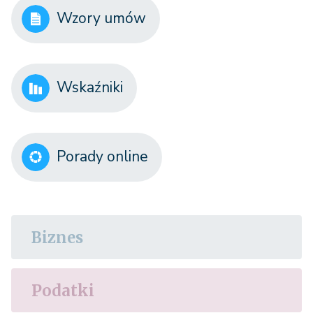
Wzory umów
Wskaźniki
Porady online
Biznes
Podatki