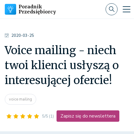
Poradnik
Przedsiębiorcy
2020-03-25
Voice mailing - niech
twoi klienci usłyszą o
interesującej ofercie!
voice mailing
Zapisz się do newslettera
5/5
(1)