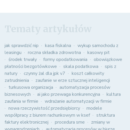
Tematy artykułów
jak sprawdzić nip
kasa fiskalna
wykup samochodu z
leasingu
roczna składka zdrowotna
kasowy pit
środek trwały
formy opodatkowania
obowiązkowe
płatności bezgotówkowe
skala podatkowa
spis z
natury
czynny żal dla jpk v7
koszt całkowity
zatrudnienia
zaufanie w erze sztucznej inteligencji
turkusowa organizacja
automatyzacja procesów
biznesowych
ai jako przewaga konkurencyjna
kultura
zaufania w firmie
wdrażanie automatyzacji w firmie
nowa rzeczywistość przedsiębiorcy
modele
współpracy z biurem rachunkowym w ksef
struktura
faktury elektronicznej
procedura sme
zmiany w
wynagrodzeniach
automatyzacja procesów w biurze