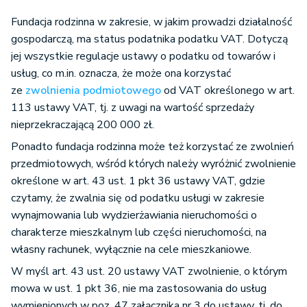
Fundacja rodzinna w zakresie, w jakim prowadzi działalność
gospodarczą, ma status podatnika podatku VAT. Dotyczą
jej wszystkie regulacje ustawy o podatku od towarów i
usług, co m.in. oznacza, że może ona korzystać
ze
zwolnienia podmiotowego
od VAT określonego w art.
113 ustawy VAT, tj. z uwagi na wartość sprzedaży
nieprzekraczającą 200 000 zł.
Ponadto fundacja rodzinna może też korzystać ze zwolnień
przedmiotowych, wśród których należy wyróżnić zwolnienie
określone w art. 43 ust. 1 pkt 36 ustawy VAT, gdzie
czytamy, że zwalnia się od podatku usługi w zakresie
wynajmowania lub wydzierżawiania nieruchomości o
charakterze mieszkalnym lub części nieruchomości, na
własny rachunek, wyłącznie na cele mieszkaniowe.
W myśl art. 43 ust. 20 ustawy VAT zwolnienie, o którym
mowa w ust. 1 pkt 36, nie ma zastosowania do usług
wymienionych w poz. 47 załącznika nr 3 do ustawy, tj. do