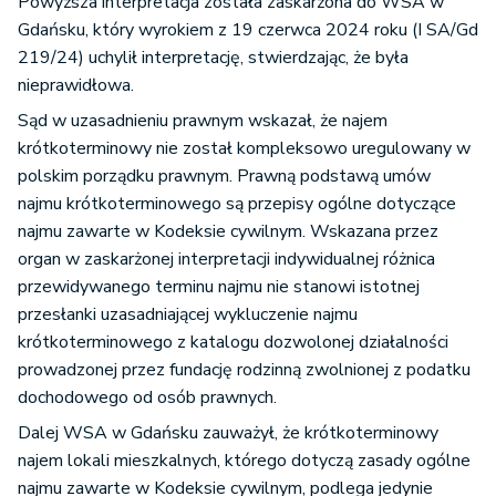
Powyższa interpretacja została zaskarżona do WSA w
Gdańsku, który wyrokiem z 19 czerwca 2024 roku (I SA/Gd
219/24) uchylił interpretację, stwierdzając, że była
nieprawidłowa.
Sąd w uzasadnieniu prawnym wskazał, że najem
krótkoterminowy nie został kompleksowo uregulowany w
polskim porządku prawnym. Prawną podstawą umów
najmu krótkoterminowego są przepisy ogólne dotyczące
najmu zawarte w Kodeksie cywilnym. Wskazana przez
organ w zaskarżonej interpretacji indywidualnej różnica
przewidywanego terminu najmu nie stanowi istotnej
przesłanki uzasadniającej wykluczenie najmu
krótkoterminowego z katalogu dozwolonej działalności
prowadzonej przez fundację rodzinną zwolnionej z podatku
dochodowego od osób prawnych.
Dalej WSA w Gdańsku zauważył, że krótkoterminowy
najem lokali mieszkalnych, którego dotyczą zasady ogólne
najmu zawarte w Kodeksie cywilnym, podlega jedynie