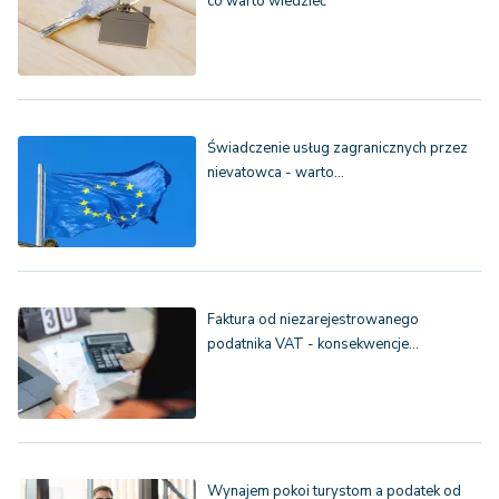
co warto wiedzieć
Świadczenie usług zagranicznych przez
nievatowca - warto…
Faktura od niezarejestrowanego
podatnika VAT - konsekwencje…
Wynajem pokoi turystom a podatek od