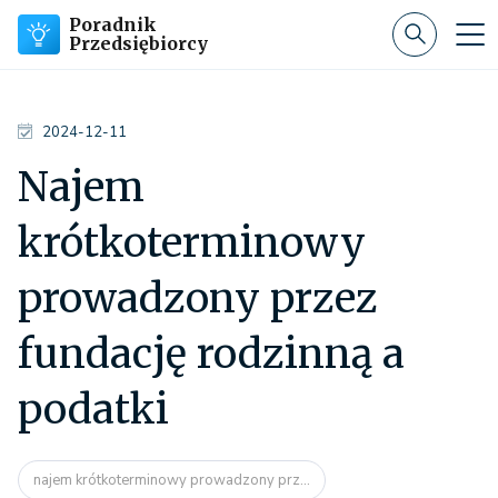
Poradnik
Przedsiębiorcy
2024-12-11
Najem
krótkoterminowy
prowadzony przez
fundację rodzinną a
podatki
najem krótkoterminowy prowadzony prz...