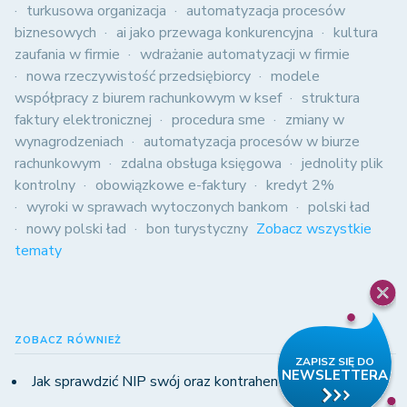
turkusowa organizacja
automatyzacja procesów
biznesowych
ai jako przewaga konkurencyjna
kultura
zaufania w firmie
wdrażanie automatyzacji w firmie
nowa rzeczywistość przedsiębiorcy
modele
współpracy z biurem rachunkowym w ksef
struktura
faktury elektronicznej
procedura sme
zmiany w
wynagrodzeniach
automatyzacja procesów w biurze
rachunkowym
zdalna obsługa księgowa
jednolity plik
kontrolny
obowiązkowe e-faktury
kredyt 2%
wyroki w sprawach wytoczonych bankom
polski ład
nowy polski ład
bon turystyczny
Zobacz wszystkie
tematy
ZOBACZ RÓWNIEŻ
Jak sprawdzić NIP swój oraz kontrahentów?