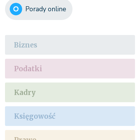
Porady online
Biznes
Podatki
Kadry
Księgowość