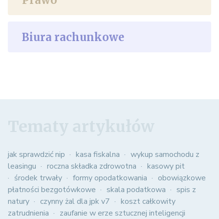
Prawo
Biura rachunkowe
Tematy artykułów
jak sprawdzić nip
kasa fiskalna
wykup samochodu z
leasingu
roczna składka zdrowotna
kasowy pit
środek trwały
formy opodatkowania
obowiązkowe
płatności bezgotówkowe
skala podatkowa
spis z
natury
czynny żal dla jpk v7
koszt całkowity
zatrudnienia
zaufanie w erze sztucznej inteligencji