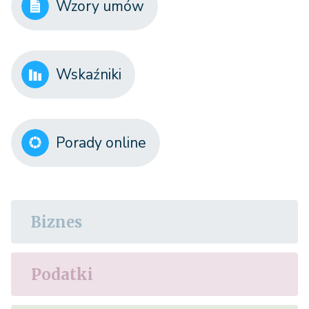
Wzory umów
Wskaźniki
Porady online
Biznes
Podatki