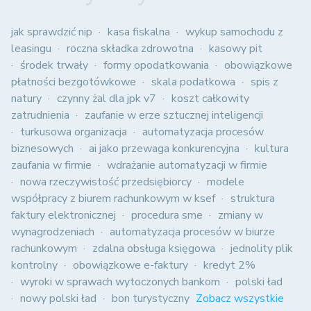
jak sprawdzić nip
kasa fiskalna
wykup samochodu z
leasingu
roczna składka zdrowotna
kasowy pit
środek trwały
formy opodatkowania
obowiązkowe
płatności bezgotówkowe
skala podatkowa
spis z
natury
czynny żal dla jpk v7
koszt całkowity
zatrudnienia
zaufanie w erze sztucznej inteligencji
turkusowa organizacja
automatyzacja procesów
biznesowych
ai jako przewaga konkurencyjna
kultura
zaufania w firmie
wdrażanie automatyzacji w firmie
nowa rzeczywistość przedsiębiorcy
modele
współpracy z biurem rachunkowym w ksef
struktura
faktury elektronicznej
procedura sme
zmiany w
wynagrodzeniach
automatyzacja procesów w biurze
rachunkowym
zdalna obsługa księgowa
jednolity plik
kontrolny
obowiązkowe e-faktury
kredyt 2%
wyroki w sprawach wytoczonych bankom
polski ład
nowy polski ład
bon turystyczny
Zobacz wszystkie