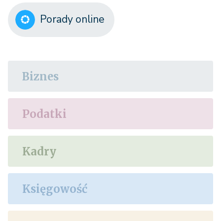
Porady online
Biznes
Podatki
Kadry
Księgowość