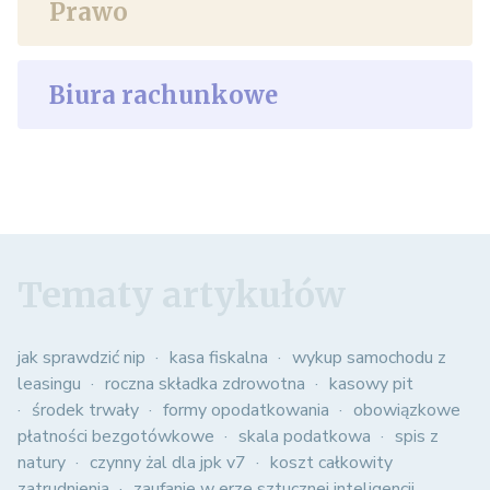
Prawo
Biura rachunkowe
Tematy artykułów
jak sprawdzić nip
kasa fiskalna
wykup samochodu z
leasingu
roczna składka zdrowotna
kasowy pit
środek trwały
formy opodatkowania
obowiązkowe
płatności bezgotówkowe
skala podatkowa
spis z
natury
czynny żal dla jpk v7
koszt całkowity
zatrudnienia
zaufanie w erze sztucznej inteligencji