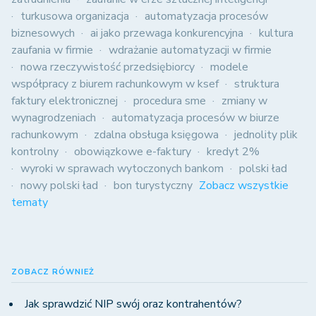
turkusowa organizacja
automatyzacja procesów
biznesowych
ai jako przewaga konkurencyjna
kultura
zaufania w firmie
wdrażanie automatyzacji w firmie
nowa rzeczywistość przedsiębiorcy
modele
współpracy z biurem rachunkowym w ksef
struktura
faktury elektronicznej
procedura sme
zmiany w
wynagrodzeniach
automatyzacja procesów w biurze
rachunkowym
zdalna obsługa księgowa
jednolity plik
kontrolny
obowiązkowe e-faktury
kredyt 2%
wyroki w sprawach wytoczonych bankom
polski ład
nowy polski ład
bon turystyczny
Zobacz wszystkie
tematy
ZOBACZ RÓWNIEŻ
Jak sprawdzić NIP swój oraz kontrahentów?