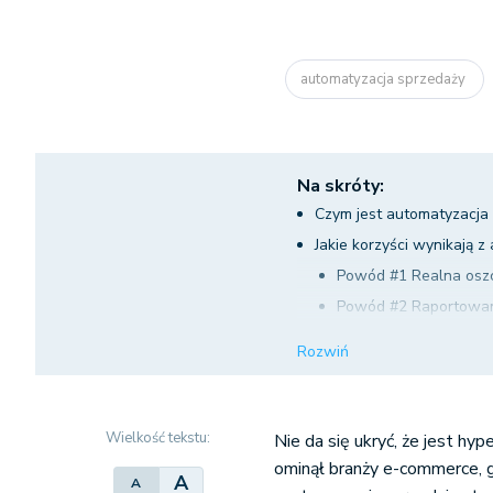
automatyzacja sprzedaży
Na skróty:
Czym jest automatyzacja
Jakie korzyści wynikają z
Powód #1 Realna osz
Powód #2 Raportowan
Powód #3 Zwiększenie
Rozwiń
Powód #4 Skalowalno
Powód #5 Znaczne ob
Powód #6 Lepsza obsł
Wielkość tekstu:
Nie da się ukryć, że jest hy
Jak wprowadzić automaty
ominął branży e-commerce, g
A
A
Czy istnieją jakieś słabe