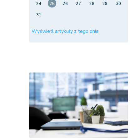
24
25
26
27
28
29
30
31
Wyświetl artykuły z tego dnia