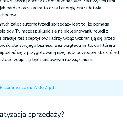
matyzujących procesy okołosprzedażowe. Zachwyceni nimi
jak bardzo oszczędza to czas i energię oraz ułatwia
 - to ma sens!
ychodów.
lanych zalet automatyzacji sprzedaży jest to, że pomaga
sie gdy Ty możesz skupić się na pielęgnowaniu relacji z
nie brakuje też sceptyków, którzy wciąż wzbraniają się przed
iwości dla swojego biznesu. Bez względu na to, do której z
zapoznać się z przygotowaną niżej listą powodów, dla których
istocie zdaje się być sensownym rozwiązaniem.
E-commerce od A do Z.pdf
atyzacja sprzedaży?