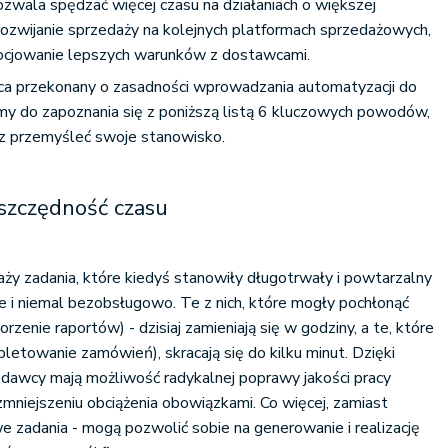
pozwala
spędzać więcej czasu na działaniach o większej
 rozwijanie sprzedaży na kolejnych platformach sprzedażowych,
egocjowanie lepszych warunków z dostawcami.
ońca przekonany o zasadności wprowadzania automatyzacji do
my do zapoznania się z poniższą listą 6 kluczowych powodów,
az przemyśleć swoje stanowisko.
szczędność czasu
aży zadania, które kiedyś stanowiły długotrwały i powtarzalny
 tle i niemal bezobsługowo. Te z nich, które mogły pochłonąć
orzenie raportów) - dzisiaj zamieniają się w godziny, a te, które
letowanie zamówień), skracają się do kilku minut. Dzięki
edawcy mają możliwość radykalnej poprawy jakości pracy
zmniejszeniu obciążenia obowiązkami. Co więcej, zamiast
e zadania - mogą pozwolić sobie na generowanie i realizację