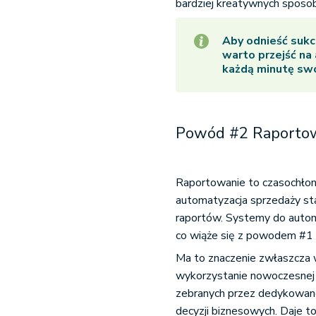
bardziej kreatywnych sposob
Aby odnieść sukc
warto przejść na
każdą minutę swo
Powód #2 Raportow
Raportowanie to czasochłonn
automatyzacja sprzedaży st
raportów. Systemy do autom
co wiąże się z powodem #1 
Ma to znaczenie zwłaszcza 
wykorzystanie nowoczesnej 
zebranych przez dedykowan
decyzji biznesowych. Daje t