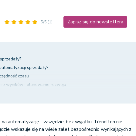
Zapisz się do newslettera
5/5
(1)
 sprzedaży?
 automatyzacji sprzedaży?
czędność czasu
ie wyników i planowanie rozwoju
 wydajności pracy i produktywności zespołu
ść rozwiązania dla e-commerce
niżenie kosztów
uga klienta
pe na automatyzację - wszędzie, bez wyjątku. Trend ten nie
zację sprzedaży do swojego biznesu?
dzie wskazuje się na wiele zalet bezpośrednio wynikających z
 punkty automatyzacji sprzedaży?