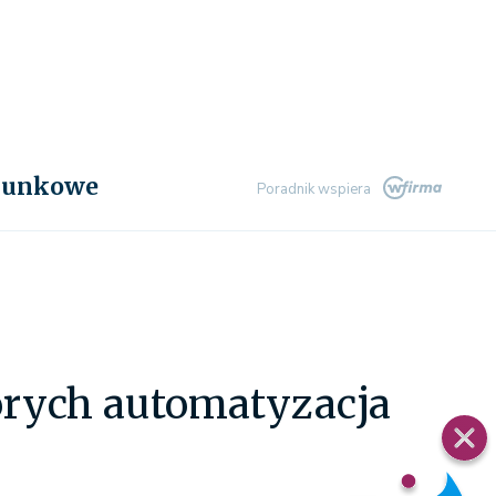
chunkowe
Poradnik wspiera
órych automatyzacja