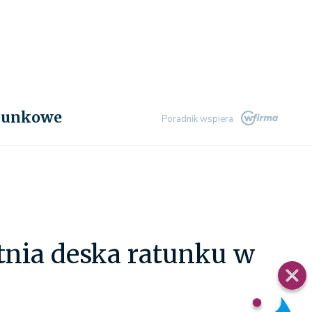
chunkowe
Poradnik wspiera
atnia deska ratunku w