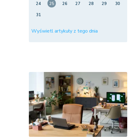
24
25
26
27
28
29
30
31
Wyświetl artykuły z tego dnia