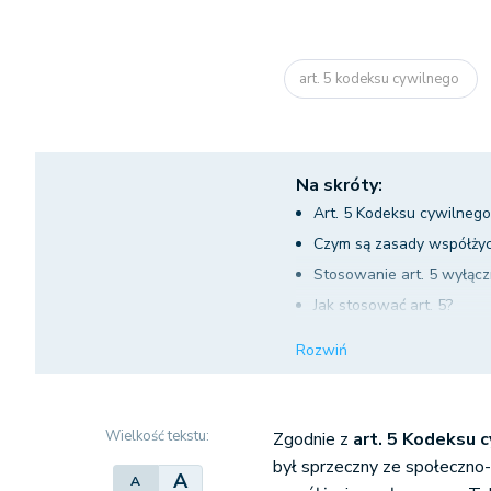
art. 5 kodeksu cywilnego
Na skróty:
Art. 5 Kodeksu cywilneg
Czym są zasady współżyc
Stosowanie art. 5 wyłącz
Jak stosować art. 5?
Przykłady skutecznego uż
Rozwiń
Wielkość tekstu:
Zgodnie z
art. 5 Kodeksu 
był sprzeczny ze społeczno
A
A