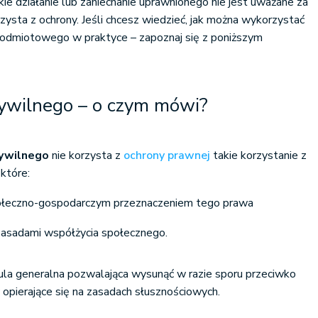
ie działanie lub zaniechanie uprawnionego nie jest uważane za
zysta z ochrony. Jeśli chcesz wiedzieć, jak można wykorzystać
 podmiotowego w praktyce – zapoznaj się z poniższym
cywilnego – o czym mówi?
cywilnego
nie korzysta z
ochrony prawnej
takie korzystanie z
które:
połeczno-gospodarczym przeznaczeniem tego prawa
 zasadami współżycia społecznego.
ula generalna pozwalająca wysunąć w razie sporu przeciwko
opierające się na zasadach słusznościowych.