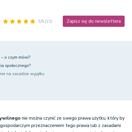
Zapisz się do newslettera
5/5
(22)
o – o czym mówi?
ia społecznego?
nie na zasadzie wyjątku
ycia art. 5 Kodeksu cywilnego
cywilnego
nie można czynić ze swego prawa użytku, który by
-gospodarczym przeznaczeniem tego prawa lub z zasadami