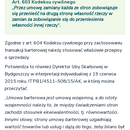
Art. 603 Kodeksu cywilnego
„
Przez umowę zamiany każda ze stron zobowiązuje
się przenieść na drugą stronę własność rzeczy w
zamian za zobowiązanie się do przeniesienia
własności innej rzecz
y”.
Zgodnie z art. 604 Kodeksu cywilnego przy zastosowaniu
transakcji barterowej należy stosować właściwie przepisy
o sprzedaży.
Potwierdza to również Dyrektor Izby Skarbowej w
Bydgoszczy w interpretacji indywidualnej z 19 czerwca
2015 roku, ITPB1/4511–508/15/AK, w której można
przeczytać:
„
Umowa barterowa jest umową wzajemną, a do istoty
wzajemności należy to, że między świadczeniami stron
zachodzi stosunek ekwiwalentności, tj. równowartości.
Innymi słowy, strony umowy barterowej uzgadniają
wartość towarów lub usług i dążą do tego, żeby bilans był