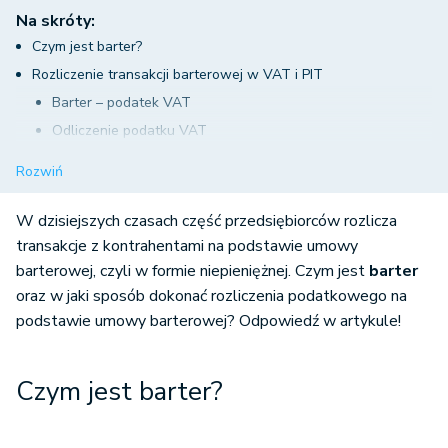
Na skróty:
Czym jest barter?
Rozliczenie transakcji barterowej w VAT i PIT
Barter – podatek VAT
Odliczenie podatku VAT
Barter – podatek dochodowy
Rozwiń
Barter – jak udokumentować transakcję?
Barter – rozliczenie w systemie wFirma.pl
W dzisiejszych czasach część przedsiębiorców rozlicza
transakcje z kontrahentami na podstawie umowy
barterowej, czyli w formie niepieniężnej. Czym jest
barter
oraz w jaki sposób dokonać rozliczenia podatkowego na
podstawie umowy barterowej? Odpowiedź w artykule!
Czym jest barter?