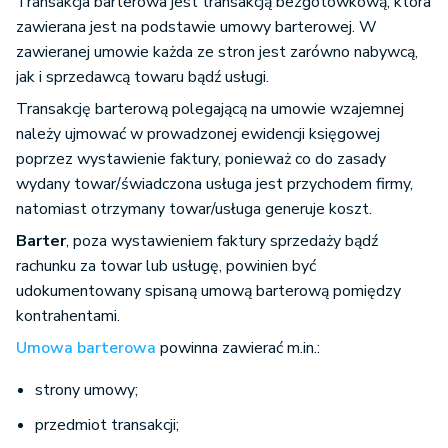
Transakcja barterowa jest transakcją bezgotówkową, która
zawierana jest na podstawie umowy barterowej. W
zawieranej umowie każda ze stron jest zarówno nabywcą,
jak i sprzedawcą towaru bądź usługi.
Transakcję barterową polegającą na umowie wzajemnej
należy ujmować w prowadzonej ewidencji księgowej
poprzez wystawienie faktury, ponieważ co do zasady
wydany towar/świadczona usługa jest przychodem firmy,
natomiast otrzymany towar/usługa generuje koszt.
Barter
, poza wystawieniem faktury sprzedaży bądź
rachunku za towar lub usługę, powinien być
udokumentowany spisaną umową barterową pomiędzy
kontrahentami.
Umowa barterowa
powinna zawierać m.in.:
strony umowy;
przedmiot transakcji;