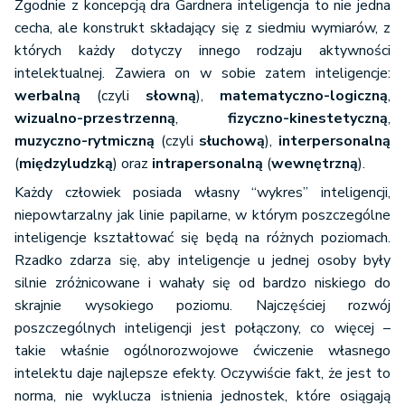
Zgodnie z koncepcją dra Gardnera inteligencja to nie jedna
cecha, ale konstrukt składający się z siedmiu wymiarów, z
których każdy dotyczy innego rodzaju aktywności
intelektualnej. Zawiera on w sobie zatem inteligencje:
werbalną
(czyli
słowną
),
matematyczno-logiczną
,
wizualno-przestrzenną
,
fizyczno-kinestetyczną
,
muzyczno-rytmiczną
(czyli
słuchową
),
interpersonalną
(
międzyludzką
) oraz
intrapersonalną
(
wewnętrzną
).
Każdy człowiek posiada własny “wykres” inteligencji,
niepowtarzalny jak linie papilarne, w którym poszczególne
inteligencje kształtować się będą na różnych poziomach.
Rzadko zdarza się, aby inteligencje u jednej osoby były
silnie zróżnicowane i wahały się od bardzo niskiego do
skrajnie wysokiego poziomu. Najczęściej rozwój
poszczególnych inteligencji jest połączony, co więcej –
takie właśnie ogólnorozwojowe ćwiczenie własnego
intelektu daje najlepsze efekty. Oczywiście fakt, że jest to
norma, nie wyklucza istnienia jednostek, które osiągają