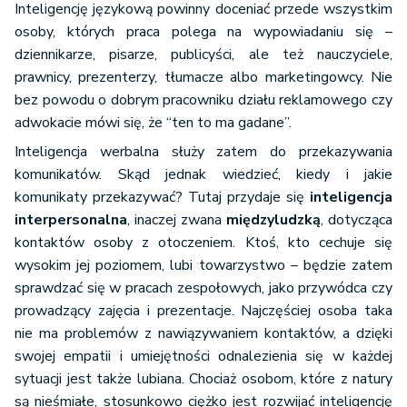
Inteligencję językową powinny doceniać przede wszystkim
osoby, których praca polega na wypowiadaniu się –
dziennikarze, pisarze, publicyści, ale też nauczyciele,
prawnicy, prezenterzy, tłumacze albo marketingowcy. Nie
bez powodu o dobrym pracowniku działu reklamowego czy
adwokacie mówi się, że “ten to ma gadane”.
Inteligencja werbalna służy zatem do przekazywania
komunikatów. Skąd jednak wiedzieć, kiedy i jakie
komunikaty przekazywać? Tutaj przydaje się
inteligencja
interpersonalna
, inaczej zwana
międzyludzką
, dotycząca
kontaktów osoby z otoczeniem. Ktoś, kto cechuje się
wysokim jej poziomem, lubi towarzystwo – będzie zatem
sprawdzać się w pracach zespołowych, jako przywódca czy
prowadzący zajęcia i prezentacje. Najczęściej osoba taka
nie ma problemów z nawiązywaniem kontaktów, a dzięki
swojej empatii i umiejętności odnalezienia się w każdej
sytuacji jest także lubiana. Chociaż osobom, które z natury
są nieśmiałe, stosunkowo ciężko jest rozwijać inteligencję