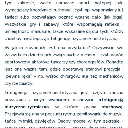
tym zakresie, warto uprawiać sport, najlepiej taki
wymagający koordynacji ruchowej (czyli np. wspomniany już
taniec) albo pozwalający poznać własne ciało (jak joga).
Wszystkie gry i zabawy, które wspomagają refleks i
umiejętności manualne, także wskazane są dla tych, którzy
chcieliby mieć lepszą inteligencję fizyczno-kinestetyczną.
W jakich zawodach jest ona przydatna? Oczywiście we
wszystkich dziedzinach związanych z ruchem – czyli wśród
sportowców, aktorów, tancerzy czy choreografów. Ponadto
jest ona ważna tam, gdzie podstawę stanowi precyzja i
“pewna ręka” – np. wśród chirurgów, ale też mechaników
czy rzeźbiarzy.
Inteligencja fizyczno-kinestetyczna jest często mocno
powiązana z innym wymiarem, mianowicie
inteligencją
muzyczno-rytmiczną
, w skrócie zwana
słuchową
.
Przejawia się ona w poczuciu rytmu, zamiłowaniu do muzyki,
tańca, rytmiki, dźwięków. Osoby mocne w tym zakresie -