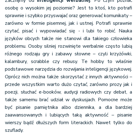
Zacznijmy od
inteligencji werbalnej
. Po czym poznać
osobę o wysokim jej poziomie? Jest to ktoś, kto potrafi
sprawnie i szybko przyswajać oraz generować komunikaty –
zarówno w formie pisemnej, jak i ustnej. Potrafi sprawnie
czytać, pisać i wypowiadać się - i lubi to robić. Nauka
języków obcych także nie stanowi dla takiego człowieka
problemu. Osoby silniej rozwinięte werbalnie często lubią
różnego rodzaju gry i zabawy słowne – czyli krzyżówki,
kalambury, scrabble czy rebusy. Te hobby to właśnie
podstawowe narzędzia do rozwijania inteligencji językowej.
Oprócz nich można także skorzystać z innych aktywności –
przede wszystkim warto dużo czytać, zarówno prozy jak i
poezji, słuchać e-booków, audycji radiowych czy debat, a
także samemu brać udział w dyskusjach. Pomocne może
być pisanie pamiętnika albo dziennika, a dla bardziej
zaawansowanych i lubiących taką aktywność – pisanie
wierszy bądź dłuższych form literackich. Nawet tylko do
szuflady.