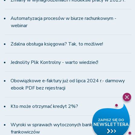
Zmiany w wynagrodzeniach i Kodeksie pracy w 2023 r.
Automatyzacja procesów w biurze rachunkowym -
webinar
Zdalna obsługa księgowa? Tak, to możliwe!
Jednolity Plik Kontrolny - warto wiedzieć!
Obowiązkowe e-faktury już od lipca 2024 r.- darmowy
ebook PDF bez rejestracji
Kto może otrzymać kredyt 2%?
Wyroki w sprawach wytoczonych bankom przez
frankowiczów