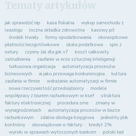
Tematy artykułów
jak sprawdzić nip
kasa fiskalna
wykup samochodu z
leasingu
roczna składka zdrowotna
kasowy pit
środek trwały
formy opodatkowania
obowiązkowe
płatności bezgotówkowe
skala podatkowa
spis z
natury
czynny żal dla jpk v7
koszt całkowity
zatrudnienia
zaufanie w erze sztucznej inteligencji
turkusowa organizacja
automatyzacja procesów
biznesowych
ai jako przewaga konkurencyjna
kultura
zaufania w firmie
wdrażanie automatyzacji w firmie
nowa rzeczywistość przedsiębiorcy
modele
współpracy z biurem rachunkowym w ksef
struktura
faktury elektronicznej
procedura sme
zmiany w
wynagrodzeniach
automatyzacja procesów w biurze
rachunkowym
zdalna obsługa księgowa
jednolity plik
kontrolny
obowiązkowe e-faktury
kredyt 2%
wyroki w sprawach wytoczonych bankom
polski ład