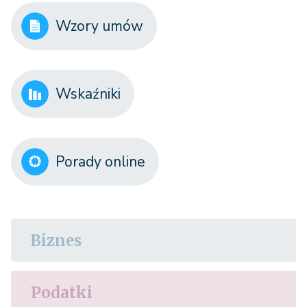
Wzory umów
Wskaźniki
Porady online
Biznes
Podatki