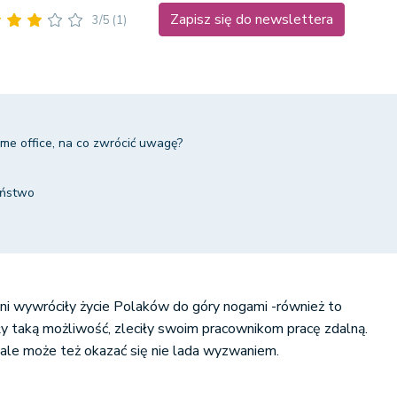
Zapisz się do newslettera
3/5
(1)
me office, na co zwrócić uwagę?
eństwo
ni wywróciły życie Polaków do góry nogami -również to
y taką możliwość, zleciły swoim pracownikom pracę zdalną.
ale może też okazać się nie lada wyzwaniem.