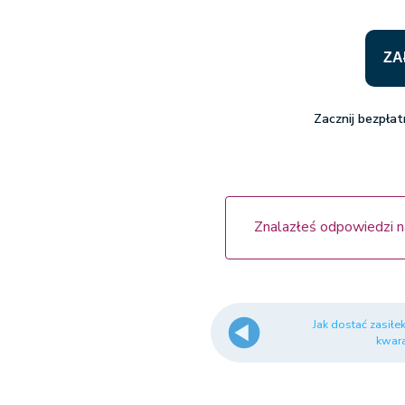
ZA
Zacznij bezpła
Znalazłeś odpowiedzi n
Jak dostać zasiłe
kwar