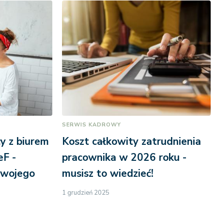
SERWIS KADROWY
y z biurem
Koszt całkowity zatrudnienia
F -
pracownika w 2026 roku -
swojego
musisz to wiedzieć!
1 grudzień 2025