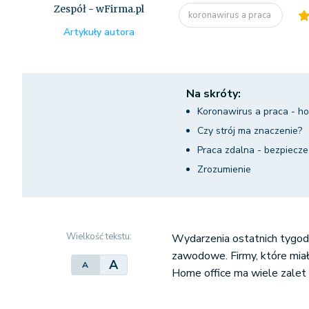
Zespół - wFirma.pl
koronawirus a praca
Artykuły autora
Na skróty:
Koronawirus a praca - ho
Czy strój ma znaczenie?
Praca zdalna - bezpiecz
Zrozumienie
Wielkość tekstu:
Wydarzenia ostatnich tygod
zawodowe. Firmy, które miał
A
A
Home office ma wiele zalet 