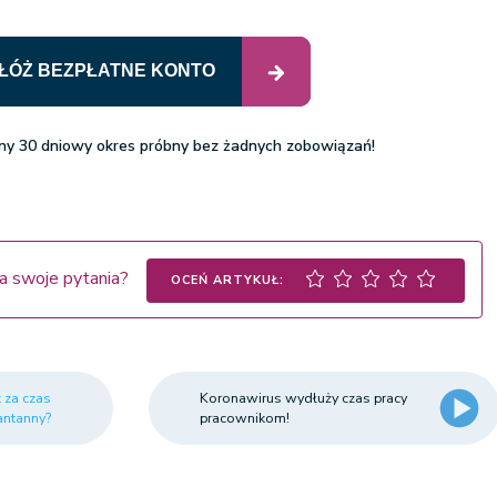
ŁÓŻ BEZPŁATNE KONTO
tny 30 dniowy okres próbny bez żadnych zobowiązań!
a swoje pytania?
OCEŃ ARTYKUŁ:
k za czas
Koronawirus wydłuży czas pracy
antanny?
pracownikom!