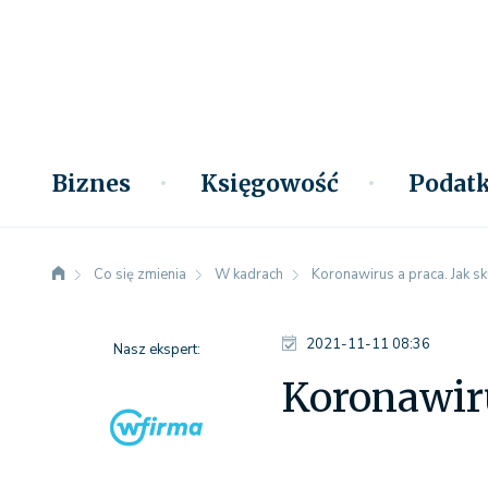
Biznes
Księgowość
Podatk
Co się zmienia
W kadrach
Koronawirus a praca. Jak s
2021-11-11 08:36
Nasz ekspert:
Koronawiru