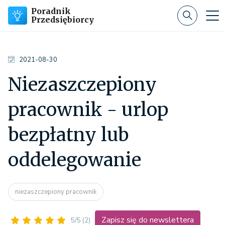
Poradnik
Przedsiębiorcy
2021-08-30
Niezaszczepiony
pracownik - urlop
bezpłatny lub
oddelegowanie
niezaszczepiony pracownik
Zapisz się do newslettera
5/5
(2)