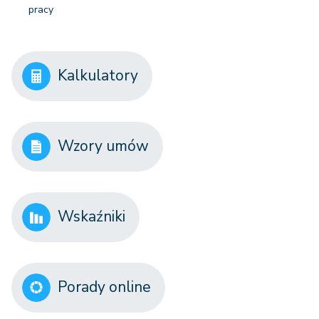
pracy
Kalkulatory
Wzory umów
Wskaźniki
Porady online