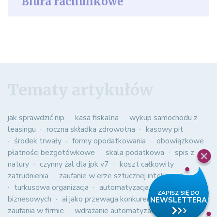
Biura rachunkowe
Tematy artykułów
jak sprawdzić nip
kasa fiskalna
wykup samochodu z
leasingu
roczna składka zdrowotna
kasowy pit
środek trwały
formy opodatkowania
obowiązkowe
płatności bezgotówkowe
skala podatkowa
spis z
natury
czynny żal dla jpk v7
koszt całkowity
zatrudnienia
zaufanie w erze sztucznej inteligencji
turkusowa organizacja
automatyzacja procesów
biznesowych
ai jako przewaga konkurencyjna
kultura
zaufania w firmie
wdrażanie automatyzacji w firmie