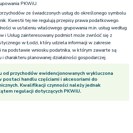
grupowania PKWiU.
h przychodów ze świadczonych usług do określonego symbolu
k. Kwestii tej nie regulują przepisy prawa podatkowego.
ności w ustaleniu właściwego grupowania m.in. usług według
ów i Usług zainteresowany podmiot może zwrócić się z
ycznego w Łodzi, który udziela informacji w zakresie
cji na podstawie wniosku podatnika, w którym zawarte są
 i charakteru planowanej działalności gospodarczej.
łtu od przychodów ewidencjonowanych wykluczona
w postaci handlu częściami i akcesoriami do
cznych. Kwalifikacji czynności należy jednak
ątem regulacji dotyczących PKWiU.