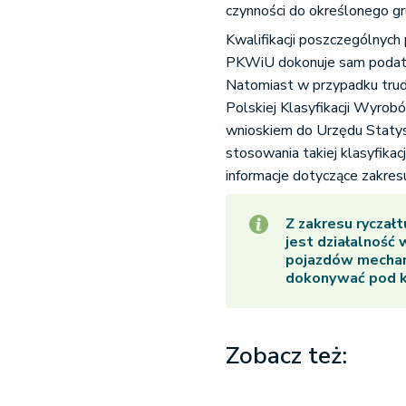
czynności do określonego 
Kwalifikacji poszczególnyc
PKWiU dokonuje sam podatni
Natomiast w przypadku trud
Polskiej Klasyfikacji Wyrob
wnioskiem do Urzędu Statyst
stosowania takiej klasyfika
informacje dotyczące zakresu
Z zakresu rycza
jest działalność 
pojazdów mechani
dokonywać pod k
Zobacz też: