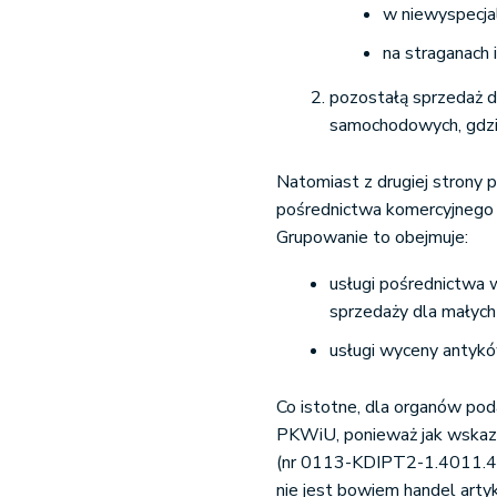
w niewyspecja
na straganach 
pozostałą sprzedaż d
samochodowych, gdzie
Natomiast z drugiej strony
pośrednictwa komercyjnego 
Grupowanie to obejmuje:
usługi pośrednictwa w
sprzedaży dla małych 
usługi wyceny antyków,
Co istotne, dla organów pod
PKWiU, ponieważ jak wskazuj
(nr 0113-KDIPT2-1.4011.42
nie jest bowiem handel art