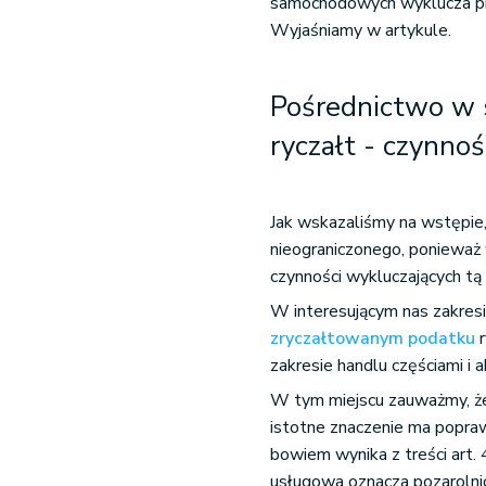
samochodowych wyklucza pr
Wyjaśniamy w artykule.
Pośrednictwo w 
ryczałt - czynno
Jak wskazaliśmy na wstępie
nieograniczonego, poniewa
czynności wykluczających t
W interesującym nas zakresie
zryczałtowanym podatku
r
zakresie handlu częściami i
W tym miejscu zauważmy, ż
istotne znaczenie ma popra
bowiem wynika z treści art.
usługowa oznacza pozarolnic