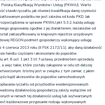
 z Polską Klasyfikacją Wyrobów i Usług (PKWiU). Warto
ć stawki ryczałtu, jak również kwalifikacja danej czynności
załtowanym podatku nie jest zależna od kodu PKD. Jak
 rozporządzenia w sprawie PKWiU pkt 5.3.2, każdą usługę
niego grupowania zgodnie z jej charakterem, niezależnie od
ostał zaklasyfikowany w krajowym rejestrze urzędowym
dowej REGON podmiot gospodarczy wykonujący usługę.
 4 czerwca 2013 roku (II FSK 2172/11), aby daną działalność
esie handlu częściami i akcesoriami do pojazdów
art. 8 ust. 1 pkt 3 lit. f ustawy, przedmiotem sprzedaży
a więc takie, które zostały zakupione w celu ich dalszej
etworzonym. Istotny jest w związku z tym zamiar, z jakim
zęści bądź akcesoriów do pojazdów samochodowych.
opłacania ryczałtu od przychodów ewidencjonowanych
wadzoną działalnością gospodarczą zależy wyłącznie od
onych w ramach tej działalności usług lub wytwarzanych
jest każdorazowe przypisanie rodzaju wykonywanych