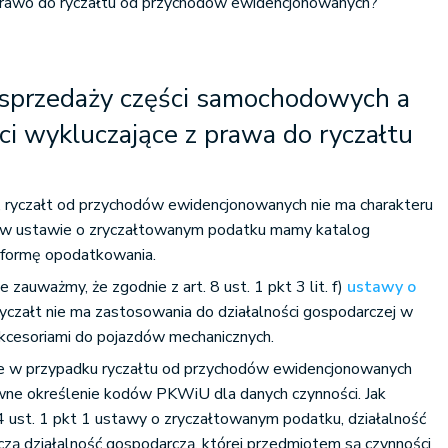
awo do ryczałtu od przychodów ewidencjonowanych?
sprzedaży części samochodowych a
ści wykluczające z prawa do ryczałtu
, ryczałt od przychodów ewidencjonowanych nie ma charakteru
ż w ustawie o zryczałtowanym podatku mamy katalog
ą formę opodatkowania.
 zauważmy, że zgodnie z art. 8 ust. 1 pkt 3 lit. f)
ustawy o
yczałt nie ma zastosowania do działalności gospodarczej w
 akcesoriami do pojazdów mechanicznych.
e w przypadku ryczałtu od przychodów ewidencjonowanych
wne określenie kodów PKWiU dla danych czynności. Jak
 4 ust. 1 pkt 1 ustawy o zryczałtowanym podatku, działalność
zą działalność gospodarczą, której przedmiotem są czynności