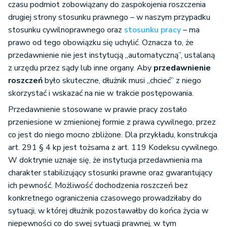
czasu podmiot zobowiązany do zaspokojenia roszczenia
drugiej strony stosunku prawnego – w naszym przypadku
stosunku cywilnoprawnego oraz
stosunku pracy
– ma
prawo od tego obowiązku się uchylić. Oznacza to, że
przedawnienie nie jest instytucją „automatyczną”, ustalaną
z urzędu przez sądy lub inne organy. Aby
przedawnienie
roszczeń
było skuteczne, dłużnik musi „chcieć” z niego
skorzystać i wskazać na nie w trakcie postępowania.
Przedawnienie stosowane w prawie pracy zostało
przeniesione w zmienionej formie z prawa cywilnego, przez
co jest do niego mocno zbliżone. Dla przykładu, konstrukcja
art. 291 § 4 kp jest tożsama z art. 119 Kodeksu cywilnego.
W doktrynie uznaje się, że instytucja przedawnienia ma
charakter stabilizujący stosunki prawne oraz gwarantujący
ich pewność. Możliwość dochodzenia roszczeń bez
konkretnego ograniczenia czasowego prowadziłaby do
sytuacji, w której dłużnik pozostawałby do końca życia w
niepewności co do swej sytuacji prawnej, w tym