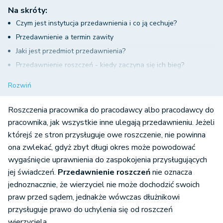
Na skróty:
Czym jest instytucja przedawnienia i co ją cechuje?
Przedawnienie a termin zawity
Jaki jest przedmiot przedawnienia?
Przedawnienie roszczeń - kiedy zaczyna się ich bieg?
Przedawnienie roszczeń - terminy
Rozwiń
Przedawnienie roszczeń w prawie pracy – podsumowanie
Roszczenia pracownika do pracodawcy albo pracodawcy do
pracownika, jak wszystkie inne ulegają przedawnieniu. Jeżeli
którejś ze stron przysługuje owe roszczenie, nie powinna
ona zwlekać, gdyż zbyt długi okres może powodować
wygaśnięcie uprawnienia do zaspokojenia przysługujących
jej świadczeń.
Przedawnienie roszczeń
nie oznacza
jednoznacznie, że wierzyciel nie może dochodzić swoich
praw przed sądem, jednakże wówczas dłużnikowi
przysługuje prawo do uchylenia się od roszczeń
wierzyciela.