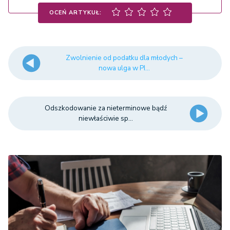
OCEŃ ARTYKUŁ:
Zwolnienie od podatku dla młodych –
nowa ulga w PI...
Odszkodowanie za nieterminowe bądź
niewłaściwie sp...