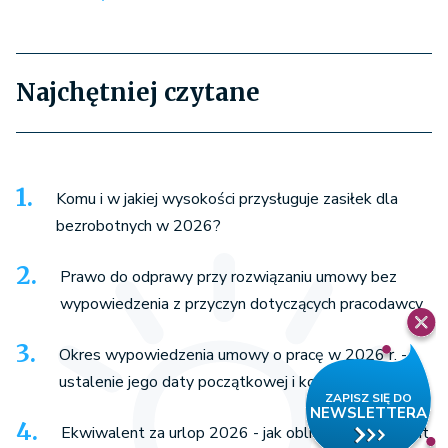
Najchętniej czytane
Komu i w jakiej wysokości przysługuje zasiłek dla
bezrobotnych w 2026?
Prawo do odprawy przy rozwiązaniu umowy bez
wypowiedzenia z przyczyn dotyczących pracodawcy
Okres wypowiedzenia umowy o pracę w 2026 r. -
ustalenie jego daty początkowej i końcowej
Ekwiwalent za urlop 2026 - jak obliczyć ekwiwalent