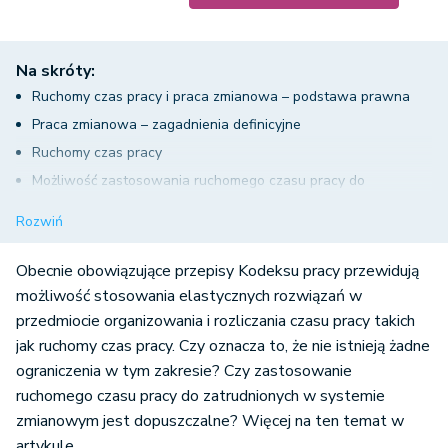
Na skróty:
Ruchomy czas pracy i praca zmianowa – podstawa prawna
Praca zmianowa – zagadnienia definicyjne
Ruchomy czas pracy
Możliwość zastosowania ruchomego czasu pracy do
pracowników zatrudnionych w systemie pracy zmianowej
Rozwiń
Zastosowanie ruchomego czasu pracy do zatrudnionych w
systemie zmianowym – podsumowanie
Obecnie obowiązujące przepisy Kodeksu pracy przewidują
możliwość stosowania elastycznych rozwiązań w
przedmiocie organizowania i rozliczania czasu pracy takich
jak ruchomy czas pracy. Czy oznacza to, że nie istnieją żadne
ograniczenia w tym zakresie? Czy zastosowanie
ruchomego czasu pracy do zatrudnionych w systemie
zmianowym jest dopuszczalne? Więcej na ten temat w
artykule.