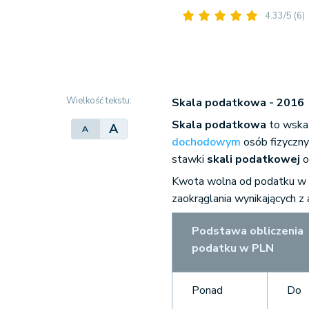
4.33/5
(6)
Wielkość tekstu:
Skala podatkowa - 2016
Skala podatkowa
to wska
A
A
dochodowym
osób fizyczn
stawki
skali podatkowej
o
Kwota wolna od podatku w 
zaokrąglania wynikających z 
Podstawa obliczenia
podatku w PLN
Ponad
Do