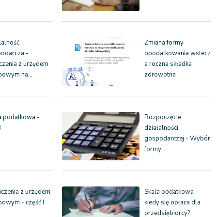
łalność
Zmiana formy
odarcza -
opodatkowania wstecz
iczenia z urzędem
a roczna składka
rbowym na…
zdrowotna
a podatkowa -
Rozpoczęcie
3
działalności
gospodarczej - Wybór
formy…
iczenia z urzędem
Skala podatkowa -
bowym - część I
kiedy się opłaca dla
przedsiębiorcy?