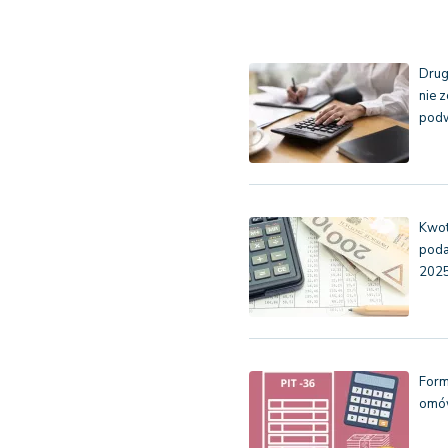
Drug
nie 
pod
Kwot
poda
2025
Form
omó