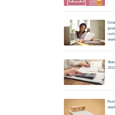
Dzia
gosp
rozl
ska
Skal
202
Rozl
skar