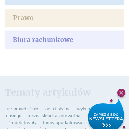
Prawo
Biura rachunkowe
Tematy artykułów
jak sprawdzić nip
kasa fiskalna
wykup samochodu z
leasingu
roczna składka zdrowotna
kasowy pit
środek trwały
formy opodatkowania
obowiązkowe