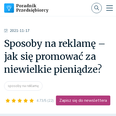
Poradnik
Przedsiębiorcy
2021-11-17
Sposoby na reklamę –
jak się promować za
niewielkie pieniądze?
sposoby na reklamę
Zapisz się do newslettera
4.73/5
(22)