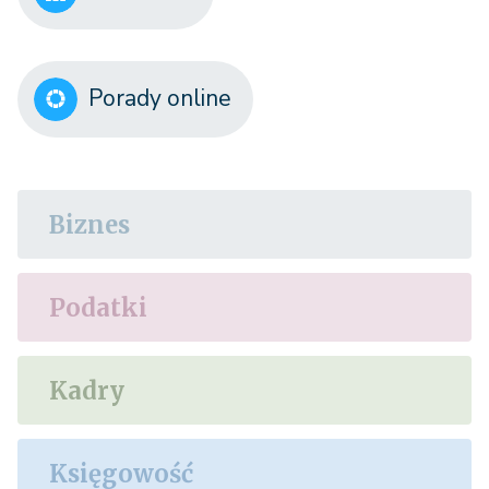
Porady online
Biznes
Podatki
Kadry
Księgowość