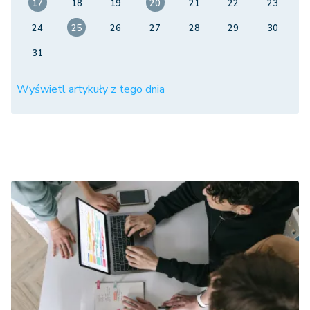
17
18
19
20
21
22
23
24
25
26
27
28
29
30
31
Wyświetl artykuły z tego dnia