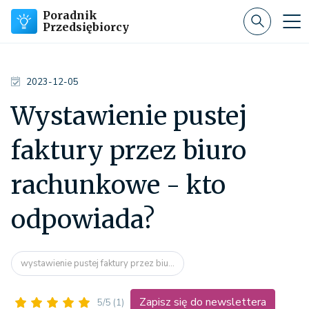
Poradnik
Przedsiębiorcy
2023-12-05
Wystawienie pustej
faktury przez biuro
rachunkowe - kto
odpowiada?
wystawienie pustej faktury przez biu...
Zapisz się do newslettera
5/5
(1)