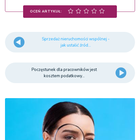
OCEŃ ARTYKUŁ:
Sprzedaż nieruchomości wspólnej -
jak ustalić źród...
Poczęstunek dla pracowników jest
kosztem podatkowy...