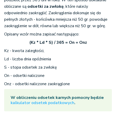
podzielić przez 365 dni w roku. W ten sposób dokładnie
obliczane są
odsetki za
zwłokę
, które należy
odpowiednio zaokrąglić. Zaokrąglenia dokonuje się do
pełnych złotych - końcówka mniejsza niż 50 gr. powoduje
zaokrąglenie w dół, równa lub większa niż 50 gr. w górę.
Opisany wzór można zapisać następująco:
(Kz * Ld * S) / 365 = On = Onz
Kz - kwota zaległości,
Ld - liczba dnia opóźnienia
S - stopa odsetek za zwłokę
On - odsetki naliczone
Onz - odsetki naliczone zaokrąglone
W obliczeniu odsetek karnych pomocny będzie
kalkulator odsetek podatkowych
.