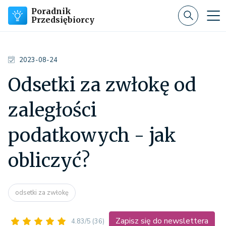
Poradnik
Przedsiębiorcy
2023-08-24
Odsetki za zwłokę od
zaległości
podatkowych - jak
obliczyć?
odsetki za zwłokę
Zapisz się do newslettera
4.83/5
(36)