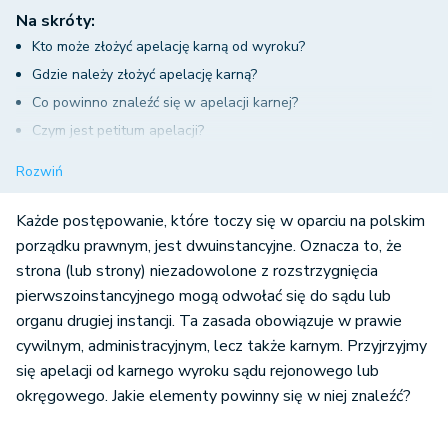
Na skróty:
Kto może złożyć apelację karną od wyroku?
Gdzie należy złożyć apelację karną?
Co powinno znaleźć się w apelacji karnej?
Czym jest petitum apelacji?
Określenie podstawy prawnej i zakres zaskarżenia wyroku
Rozwiń
Jak można określić zakres zaskarżenia?
Kierunek zaskarżenia
Każde postępowanie, które toczy się w oparciu na polskim
Jakie zarzuty apelacyjne możesz podnieść w skardze karnej?
porządku prawnym, jest dwuinstancyjne. Oznacza to, że
strona (lub strony) niezadowolone z rozstrzygnięcia
Czym są bezwzględne przyczyny odwoławcze?
pierwszoinstancyjnego mogą odwołać się do sądu lub
Wnioski końcowe apelacji
organu drugiej instancji. Ta zasada obowiązuje w prawie
Uzasadnienie apelacji
cywilnym, administracyjnym, lecz także karnym. Przyjrzyjmy
O czym jeszcze warto pamiętać?
się apelacji od karnego wyroku sądu rejonowego lub
okręgowego. Jakie elementy powinny się w niej znaleźć?