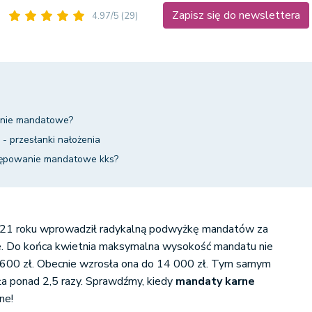
Zapisz się do newslettera
4.97/5
(29)
anie mandatowe?
- przesłanki nałożenia
tępowanie mandatowe kks?
21 roku wprowadził radykalną podwyżkę mandatów za
e. Do końca kwietnia maksymalna wysokość mandatu nie
600 zł. Obecnie wzrosła ona do 14 000 zł. Tym samym
 ponad 2,5 razy. Sprawdźmy, kiedy
mandaty karne
ne!