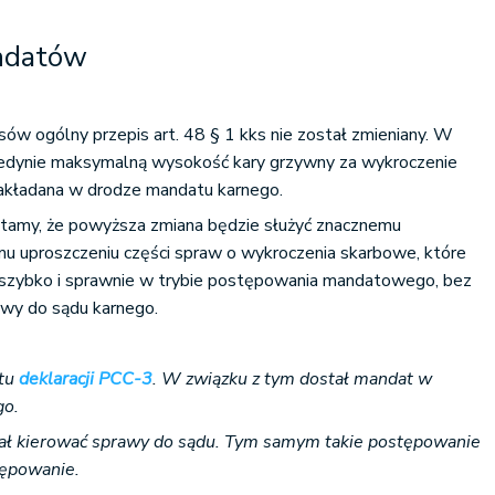
ndatów
ów ogólny przepis art. 48 § 1 kks nie został zmieniany. W
jedynie maksymalną wysokość kary grzywny za wykroczenie
akładana w drodze mandatu karnego.
ytamy, że powyższa zmiana będzie służyć znacznemu
mu uproszczeniu części spraw o wykroczenia skarbowe, które
szybko i sprawnie w trybie postępowania mandatowego, bez
rawy do sądu karnego.
stu
deklaracji PCC-3
. W związku z tym dostał mandat w
go.
iał kierować sprawy do sądu. Tym samym takie postępowanie
tępowanie.