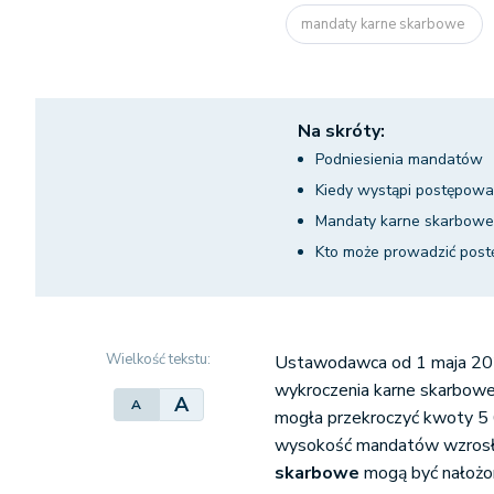
mandaty karne skarbowe
Na skróty:
Podniesienia mandatów
Kiedy wystąpi postępow
Mandaty karne skarbowe 
Kto może prowadzić pos
Wielkość tekstu:
Ustawodawca od 1 maja 20
wykroczenia karne skarbow
A
A
mogła przekroczyć kwoty 5 
wysokość mandatów wzrosła
skarbowe
mogą być nałożo