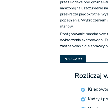
przez kodeks pod groźbą ka
narażonej na uszczuplenie n
przekracza pięciokrotnej wy
popełnienia. Wykroczeniem s
stanowi.
Postępowanie mandatowe ma
wykroczenia skarbowego. T
zastosowania dla sprawcy 
POLECAMY
Rozliczaj 
Księgowoś
Kadry i p