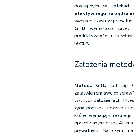
dostępnych w aptekach
efektywnego zarządzani
swojego czasu w pracy lub 
GTD
wymyślona prze
produktywności, i to właśn
lektury.
Założenia meto
Metoda GTD
(od ang. G
załatwianiem swoich spraw” 
ważnych
założeniach
. Prze
życia poprzez ułożenie i u
które wymagają realnego 
opracowanymi przez Allena 
prywatnym. Na czym ma 