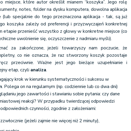
miejsce, które autor określił mianem “koszyka”. Jego rolę
kumenty, notes, folder na dysku komputera, dowolna aplikacja
(lub specjalnie do tego przeznaczona aplikacja - tak, są już
go koszyka zależy od preferencji i przyzwyczajeń konkretnej
ym etapie przenieść wszystko z głowy w konkretne miejsce (co
chiczne uwolnienie się, oczyszczenie z nadmiaru myśli).
nać za zakończone, jeżeli towarzyszy nam poczucie, że
pletny, co nie oznacza, że raz stworzony koszyk pozostaje
ęcz przeciwnie. Ważne jest jego bieżące uzupełnianie i
ejny etap, czyli
analiza
.
gający krok w kierunku systematyczności i sukcesu w
m
. Polega on na regularnym (np. codziennie lub co dwa dni)
lądaniu jego zawartości i stawianiu sobie pytania: czy dane
iastowej reakcji? W przypadku twierdzącej odpowiedzi
 odpowiednich czynności, zgodnie z założeniami:
zwłocznie (jeżeli zajmie nie więcej niż 2 minuty),