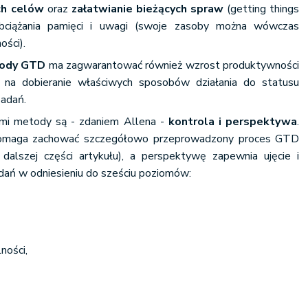
ch celów
oraz
załatwianie bieżących spraw
(getting things
bciążania pamięci i uwagi (swoje zasoby można wówczas
ości).
tody GTD
ma zagwarantować również wzrost produktywności
 na dobieranie właściwych sposobów działania do statusu
zadań.
mi metody są - zdaniem Allena -
kontrola i perspektywa
.
 pomaga zachować szczegółowo przeprowadzony proces GTD
dalszej części artykułu), a perspektywę zapewnia ujęcie i
dań w odniesieniu do sześciu poziomów:
ności,