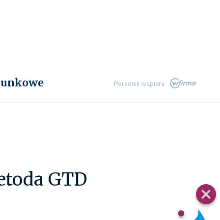
chunkowe
Poradnik wspiera
etoda GTD