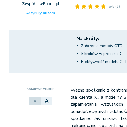
Zespół - wFirma.pl
5/5
(1)
Artykuły autora
Na skróty:
Założenia metody GTD
5 kroków w procesie GT
Efektywność modelu GT
Wielkość tekstu:
Ważne spotkanie z kontrahe
dla klienta X... a może Y?
A
A
zapamiętania wszystkic
ponadprzeciętnych zdolnoś
spotkanie. Jak uniknąć ta
niekoniecznie opartych na