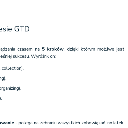
esie GTD
rządzania czasem na
5 kroków
, dzięki którym możliwe jest
śniej sukcesu. Wyróżnił on:
 collection),
ng),
rganizing),
),
.
owanie
- polega na zebraniu wszystkich zobowiązań, notatek,