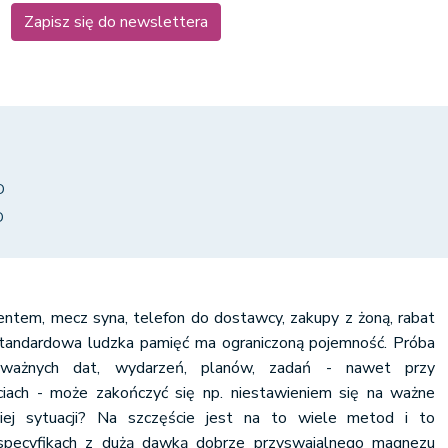
Zapisz się do newslettera
D
D
ntem, mecz syna, telefon do dostawcy, zakupy z żoną, rabat
 Standardowa ludzka pamięć ma ograniczoną pojemność. Próba
h ważnych dat, wydarzeń, planów, zadań - nawet przy
ciach - może zakończyć się np. niestawieniem się na ważne
kiej sytuacji? Na szczęście jest na to wiele metod i to
 specyfikach z dużą dawką dobrze przyswajalnego magnezu