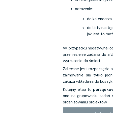
oddelegowanie go inn
odłożenie:
do kalendarza 
do listy nast
jak jest to moż
W przypadku negatywnej odp
przeniesienie zadania do ar
wyrzucenie do śmieci.
Zalecane jest rozpoczęcie a
zajmowanie się tylko jedn
zakazu wkładania do koszyka 
Kolejny etap to
porządko
ono na grupowaniu zadań w
organizowaniu projektów.