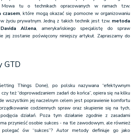
. Mowa tu o technikach opracowanych w ramach tzw.
a czasem
, które mogą okazać się pomocne w organizowaniu
w życiu prywatnym. Jedną z takich technik jest tzw.
metoda
z
Davida Allena
, amerykańskiego specjalistę do spraw
ie jej zostanie poświęcony niniejszy artykuł. Zapraszamy do
dy GTD
etting Things Done), po polsku nazywana “efektywnym
czy też “doprowadzaniem zadań do końca”, opiera się na kilku
de wszystkim jej naczelnym celem jest poprawienie komfortu
porządkowanie codziennych spraw oraz skupienie się na tych,
podjęcia działań. Poza tym działanie zgodnie z zasadami
ma przynieść osobie sukces - na tle zawodowym, ale również
polegać ów “sukces”? Autor metody definiuje go jako