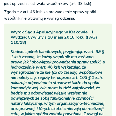
jest uprzednia uchwała wspólników (art. 39 ksh).
Zgodnie z art. 46 ksh za prowadzenie spraw spółki
wspólnik nie otrzymuje wynagrodzenia.
Wyrok Sądu Apelacyjnego w Krakowie – I
Wydział Cywilny z 10 maja 2018 roku (I AGa
110/18)
Kodeks spółek handlowych, przyjmując w art. 39 §
1 ksh zasadę, że każdy wspólnik ma zarówno
prawo jak i obowiązek prowadzenia spraw spółki, a
jednocześnie w art. 46 ksh wskazując, że
wynagrodzenie za nie (co do zasady) wspólnikowi
nie należy się, reguły te, poprzez art. 103 § 1 ksh,
nakazuje odpowiednio stosować także do spółki
komandytowej. Nie może budzić wątpliwości, że
będzie mu odpowiadać wiązka wzajemnie
powiązanych ze sobą funkcjonalnie czynności
natury faktycznej, w tym organizacyjno-technicznej
oraz prawnej, których skutki zmierzają do realizacji
celu, w jakim spółka została powołana. Z uwagi na