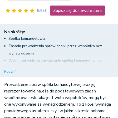
Zapisz się do newslettera
5/5
(1)
Na skróty:
Spółka komandytowa
Zasada prowadzenia spraw spółki przez wspólnika bez
wynagrodzenia
Wynagrodzenie za zarządzanie spółką komandytową w
umowie
Rozwiń
Opodatkowanie wynagrodzenia wspólnika
Składki ZUS od wynagrodzenia wspólnika
Prowadzenie spraw spółki komandytowej oraz jej
reprezentowanie należą do podstawowych zadań
wspólników. Jeśli taka jest wola wspólników, mogą być
one wykonywane za wynagrodzeniem. To z kolei wymaga
prawidłowego ustalenia, czy i w jakim zakresie pobrane
wynagrodzenie za zarządzanie spółką komandytową