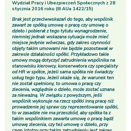
Wydział Pracy i Ubezpieczeń Społecznych z 28
stycznia 2016 roku (III AUa 1422/15)
Brak jest przeciwwskazań do tego, aby wspólnik
zawarł ze spółką umowę o pracę czy umowę o
dzieło i pobierał z tego tytułu wynagrodzenie,
niemniej jednak wskazana sytuacja może mieć
miejsce jedynie wówczas, gdy zakres czynności
objęty takim umowami nie będzie pozostawał w
zakresie działalności spółki. Przykładowo takie
umowy mogą dotyczyć zatrudnienia wspólnika na
stanowisku kierowcy, konserwatora czy specjalisty
od HR w spółce, jeżeli sama spółka nie świadczy
usług tego typu. Jeżeli okaże się, że warunek ten
nie został spełniony, to umowa o pracę czy
zlecenia, względnie o dzieło, może zostać uznana
za nieważną. W związku z powyższym, jeśli
wspólnik wykonuje na rzecz spółki inną pracę niż
prowadzenie jej spraw czy reprezentowanie spółki,
to w zasadzie nie ma przeszkód, aby spółka ta z
takim wspólnikiem zawarła umowę o pracę bądź
umowę zlecenia, czy też umowę o dzieło, przy
czym istotny przy takim zatrudnieniu jest zakres