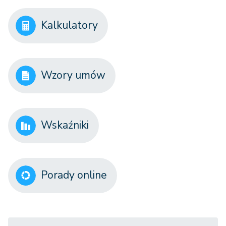
Kalkulatory
Wzory umów
Wskaźniki
Porady online