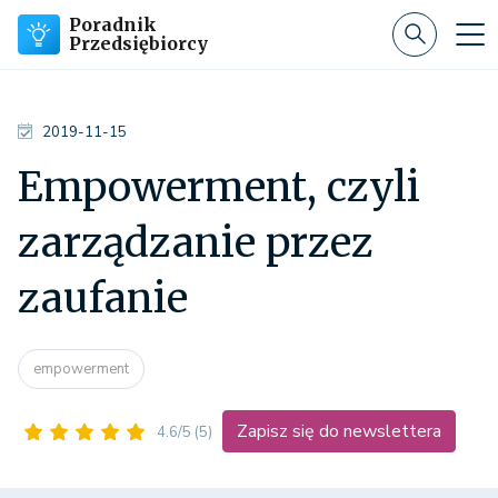
Poradnik
Przedsiębiorcy
2019-11-15
Empowerment, czyli
zarządzanie przez
zaufanie
empowerment
Zapisz się do newslettera
4.6/5
(5)