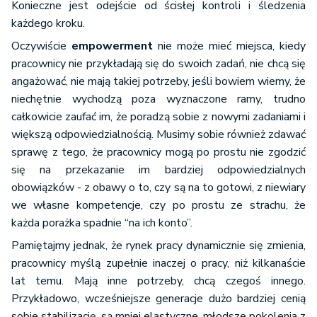
Konieczne jest odejście od ścisłej kontroli i śledzenia
każdego kroku.
Oczywiście
empowerment
nie może mieć miejsca, kiedy
pracownicy nie przykładają się do swoich zadań, nie chcą się
angażować, nie mają takiej potrzeby, jeśli bowiem wiemy, że
niechętnie wychodzą poza wyznaczone ramy, trudno
całkowicie zaufać im, że poradzą sobie z nowymi zadaniami i
większą odpowiedzialnością. Musimy sobie również zdawać
sprawę z tego, że pracownicy mogą po prostu nie zgodzić
się na przekazanie im bardziej odpowiedzialnych
obowiązków - z obawy o to, czy są na to gotowi, z niewiary
we własne kompetencje, czy po prostu ze strachu, że
każda porażka spadnie “na ich konto”.
Pamiętajmy jednak, że rynek pracy dynamicznie się zmienia,
pracownicy myślą zupełnie inaczej o pracy, niż kilkanaście
lat temu. Mają inne potrzeby, chcą czegoś innego.
Przykładowo, wcześniejsze generacje dużo bardziej cenią
sobie stabilizację, są mniej elastyczne, młodsze pokolenia z