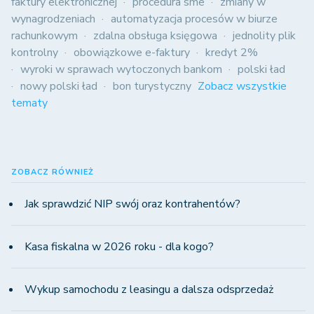
faktury elektronicznej
procedura sme
zmiany w
wynagrodzeniach
automatyzacja procesów w biurze
rachunkowym
zdalna obsługa księgowa
jednolity plik
kontrolny
obowiązkowe e-faktury
kredyt 2%
wyroki w sprawach wytoczonych bankom
polski ład
nowy polski ład
bon turystyczny
Zobacz wszystkie
tematy
ZOBACZ RÓWNIEŻ
Jak sprawdzić NIP swój oraz kontrahentów?
Kasa fiskalna w 2026 roku - dla kogo?
Wykup samochodu z leasingu a dalsza odsprzedaż