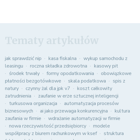
Tematy artykułów
jak sprawdzić nip
kasa fiskalna
wykup samochodu z
leasingu
roczna składka zdrowotna
kasowy pit
środek trwały
formy opodatkowania
obowiązkowe
płatności bezgotówkowe
skala podatkowa
spis z
natury
czynny żal dla jpk v7
koszt całkowity
zatrudnienia
zaufanie w erze sztucznej inteligencji
turkusowa organizacja
automatyzacja procesów
biznesowych
ai jako przewaga konkurencyjna
kultura
zaufania w firmie
wdrażanie automatyzacji w firmie
nowa rzeczywistość przedsiębiorcy
modele
współpracy z biurem rachunkowym w ksef
struktura