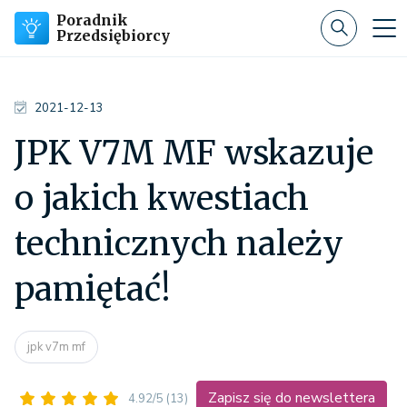
Poradnik
Przedsiębiorcy
2021-12-13
JPK V7M MF wskazuje
o jakich kwestiach
technicznych należy
pamiętać!
jpk v7m mf
Zapisz się do newslettera
4.92/5
(13)