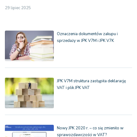
29 lipiec 2025
Oznaczenia dokumentów zakupu i
sprzedaży w JPK V7M i JPK V7K
JPK V7M struktura zastąpiła deklarację
VAT i plik JPK VAT
Nowy JPK 2020 r. – co się zmieniło w
sprawozdawczości w VAT?