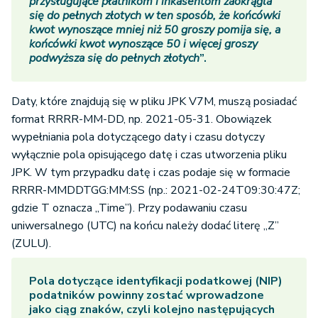
przysługujące płatnikom i inkasentom zaokrągla
się do pełnych złotych w ten sposób, że końcówki
kwot wynoszące mniej niż 50 groszy pomija się, a
końcówki kwot wynoszące 50 i więcej groszy
podwyższa się do pełnych złotych
”.
Daty, które znajdują się w pliku JPK V7M, muszą posiadać
format RRRR-MM-DD, np. 2021-05-31. Obowiązek
wypełniania pola dotyczącego daty i czasu dotyczy
wyłącznie pola opisującego datę i czas utworzenia pliku
JPK. W tym przypadku datę i czas podaje się w formacie
RRRR-MMDDTGG:MM:SS (np.: 2021-02-24T09:30:47Z;
gdzie T oznacza „Time”). Przy podawaniu czasu
uniwersalnego (UTC) na końcu należy dodać literę „Z”
(ZULU).
Pola dotyczące identyfikacji podatkowej (NIP)
podatników powinny zostać wprowadzone
jako ciąg znaków, czyli kolejno następujących