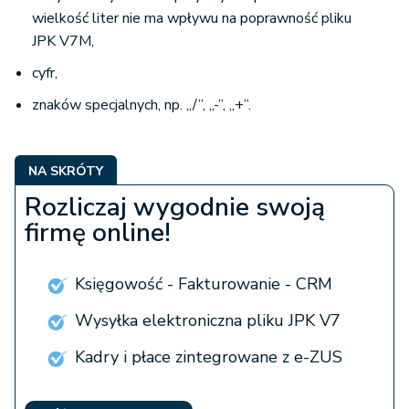
wielkość liter nie ma wpływu na poprawność pliku
JPK V7M,
cyfr,
znaków specjalnych, np. „/”, „-”, „+”.
NA SKRÓTY
Rozliczaj wygodnie swoją
firmę online!
Księgowość - Fakturowanie - CRM
Wysyłka elektroniczna pliku JPK V7
Kadry i płace zintegrowane z e-ZUS