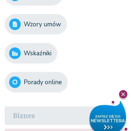
Wzory umów
Wskaźniki
Porady online
Biznes