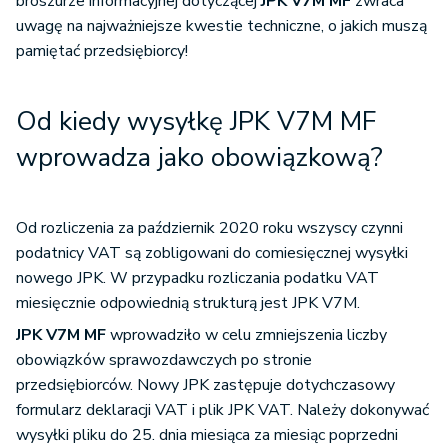
broszurze informacyjnej dotyczącej
JPK V7M MF
zwraca
uwagę na najważniejsze kwestie techniczne, o jakich muszą
pamiętać przedsiębiorcy!
Od kiedy wysyłkę JPK V7M MF
wprowadza jako obowiązkową?
Od rozliczenia za październik 2020 roku wszyscy czynni
podatnicy VAT są zobligowani do comiesięcznej wysyłki
nowego JPK. W przypadku rozliczania podatku VAT
miesięcznie odpowiednią strukturą jest JPK V7M.
JPK V7M MF
wprowadziło w celu zmniejszenia liczby
obowiązków sprawozdawczych po stronie
przedsiębiorców. Nowy JPK zastępuje dotychczasowy
formularz deklaracji VAT i plik JPK VAT. Należy dokonywać
wysyłki pliku do 25. dnia miesiąca za miesiąc poprzedni