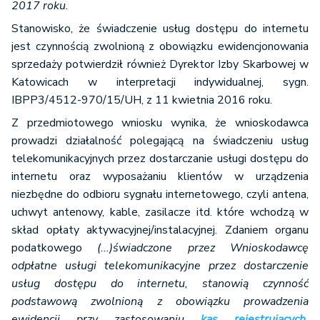
2017 roku.
Stanowisko, że świadczenie usług dostępu do internetu
jest czynnością zwolnioną z obowiązku ewidencjonowania
sprzedaży potwierdził również Dyrektor Izby Skarbowej w
Katowicach w interpretacji indywidualnej, sygn.
IBPP3/4512-970/15/UH, z 11 kwietnia 2016 roku.
Z przedmiotowego wniosku wynika, że wnioskodawca
prowadzi działalność polegającą na świadczeniu usług
telekomunikacyjnych przez dostarczanie usługi dostępu do
internetu oraz wyposażaniu klientów w urządzenia
niezbędne do odbioru sygnału internetowego, czyli antena,
uchwyt antenowy, kable, zasilacze itd. które wchodzą w
skład opłaty aktywacyjnej/instalacyjnej. Zdaniem organu
podatkowego
(...)
świadczone przez Wnioskodawcę
odpłatne usługi telekomunikacyjne przez dostarczenie
usług dostępu do internetu, stanowią czynność
podstawową zwolnioną z obowiązku prowadzenia
ewidencji przy zastosowaniu
kas rejestrujących
.