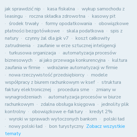
jak sprawdzić nip
kasa fiskalna
wykup samochodu z
leasingu
roczna składka zdrowotna
kasowy pit
środek trwały
formy opodatkowania
obowiązkowe
płatności bezgotówkowe
skala podatkowa
spis z
natury
czynny żal dla jpk v7
koszt całkowity
zatrudnienia
zaufanie w erze sztucznej inteligencji
turkusowa organizacja
automatyzacja procesów
biznesowych
ai jako przewaga konkurencyjna
kultura
zaufania w firmie
wdrażanie automatyzacji w firmie
nowa rzeczywistość przedsiębiorcy
modele
współpracy z biurem rachunkowym w ksef
struktura
faktury elektronicznej
procedura sme
zmiany w
wynagrodzeniach
automatyzacja procesów w biurze
rachunkowym
zdalna obsługa księgowa
jednolity plik
kontrolny
obowiązkowe e-faktury
kredyt 2%
wyroki w sprawach wytoczonych bankom
polski ład
nowy polski ład
bon turystyczny
Zobacz wszystkie
tematy