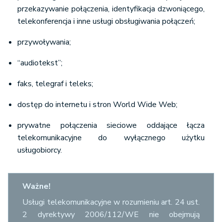
przekazywanie połączenia, identyfikacja dzwoniącego,
telekonferencja i inne usługi obsługiwania połączeń;
przywoływania;
“audiotekst”;
faks, telegraf i teleks;
dostęp do internetu i stron World Wide Web;
prywatne połączenia sieciowe oddające łącza
telekomunikacyjne do wyłącznego użytku
usługobiorcy.
Ważne!
Usługi telekomunikacyjne w rozumieniu art. 24 ust.
2 dyrektywy 2006/112/WE nie obejmują