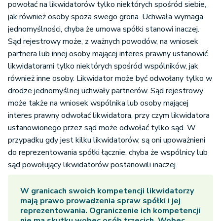
powołać na likwidatorów tylko niektórych spośród siebie,
jak również osoby spoza swego grona. Uchwała wymaga
jednomyślności, chyba że umowa spółki stanowi inaczej.
Sąd rejestrowy może, z ważnych powodów, na wniosek
partnera lub innej osoby mającej interes prawny ustanowić
likwidatorami tylko niektórych spośród wspólników, jak
również inne osoby. Likwidator może być odwołany tylko w
drodze jednomyślnej uchwały partnerów. Sąd rejestrowy
może także na wniosek wspólnika lub osoby mającej
interes prawny odwołać likwidatora, przy czym likwidatora
ustanowionego przez sąd może odwołać tylko sąd. W
przypadku gdy jest kilku likwidatorów, są oni upoważnieni
do reprezentowania spółki łącznie, chyba że wspólnicy lub
sąd powołujący likwidatorów postanowili inaczej.
W granicach swoich kompetencji likwidatorzy
mają prawo prowadzenia spraw spółki i jej
reprezentowania. Ograniczenie ich kompetencji
nie ma skutku wobec osób trzecich. Wobec