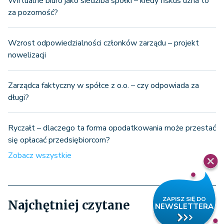
Wirtualne biuro jako siedziba spółki – kiedy fiskus uzna to
za pozorność?
Wzrost odpowiedzialności członków zarządu – projekt
nowelizacji
Zarządca faktyczny w spółce z o.o. – czy odpowiada za
długi?
Ryczałt – dlaczego ta forma opodatkowania może przestać
się opłacać przedsiębiorcom?
Zobacz wszystkie
Najchętniej czytane