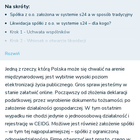
Na skróty:
Spółka z o.o. założona w systemie s24 a w sposób tradycyjny
Likwidacja spółki z o.o. w systemie s24 – dla kogo?
Krok 1 - Uchwała wspólników
Krok 2 - Wniosek o otwarcie likwidacji
Krok 3 - publikacja w MSiG
Rozwiń
Przykład ogłoszenia
Krok 4 - Bilans
Jedną z rzeczy, którą Polska może się chwalić na arenie
Krok 5 - Pozostałe czynności likwidacyjne
międzynarodowej, jest wybitnie wysoki poziom
elektronizacji życia publicznego. Gros spraw jesteśmy w
Krok 6 - Wykreślenie spółki
stanie załatwić online. Począwszy od złożenia deklaracji
podatkowej, przez wyrobienie dokumentu tożsamości, po
założenie działalności gospodarczej. W tym ostatnim
wypadku nie chodzi jedynie o jednoosobową działalność i
rejestrację w CEIDG. Możliwe jest również założenie spółki
– w tym tej najpopularniejszej – spółki z ograniczoną
odpowiedzialnością. Firmę otworzyć jest prosto, czego w