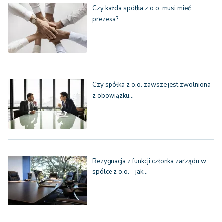
Czy każda spółka z o.o. musi mieć
prezesa?
Czy spółka z o.o. zawsze jest zwolniona
z obowiązku…
Rezygnacja z funkcji członka zarządu w
spółce z o.o. - jak…