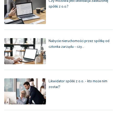
Czy możliwa jest likwidacja zadłużonej
spółki z o.o.?
Nabycie nieruchomości przez spółkę od
członka zarządu - czy…
Likwidator spółki z o.o. - kto może nim
zostać?