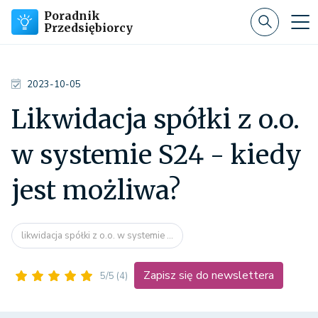
Poradnik
Przedsiębiorcy
2023-10-05
Likwidacja spółki z o.o.
w systemie S24 - kiedy
jest możliwa?
likwidacja spółki z o.o. w systemie ...
Zapisz się do newslettera
5/5
(4)