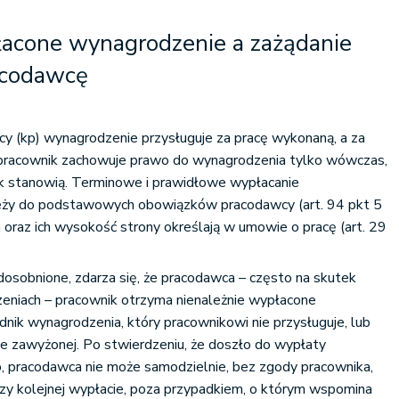
łacone wynagrodzenie a zażądanie
acodawcę
y (kp) wynagrodzenie przysługuje za pracę wykonaną, a za
pracownik zachowuje prawo do wynagrodzenia tylko wówczas,
ak stanowią. Terminowe i prawidłowe wypłacanie
leży do podstawowych obowiązków pracodawcy (art. 94 pkt 5
a oraz ich wysokość strony określają w umowie o pracę (art. 29
dosobnione, zdarza się, że pracodawca – często na skutek
zeniach – pracownik otrzyma nienależnie wypłacone
dnik wynagrodzenia, który pracownikowi nie przysługuje, lub
e zawyżonej. Po stwierdzeniu, że doszło do wypłaty
, pracodawca nie może samodzielnie, bez zgody pracownika,
zy kolejnej wypłacie, poza przypadkiem, o którym wspomina