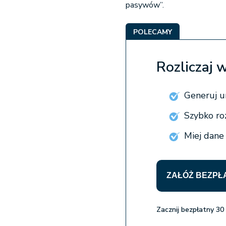
pasywów”.
POLECAMY
Rozliczaj
Generuj u
Szybko roz
Miej dane
ZAŁÓŻ BEZPŁ
Zacznij bezpłatny 30