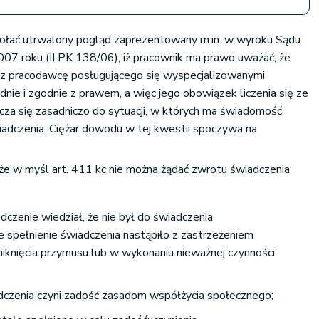
ołać utrwalony pogląd zaprezentowany m.in. w wyroku Sądu
07 roku (II PK 138/06), iż pracownik ma prawo uważać, że
z pracodawcę posługującego się wyspecjalizowanymi
dnie i zgodnie z prawem, a więc jego obowiązek liczenia się ze
za się zasadniczo do sytuacji, w których ma świadomość
iadczenia. Ciężar dowodu w tej kwestii spoczywa na
że w myśl art. 411 kc nie można żądać zwrotu świadczenia
adczenie wiedział, że nie był do świadczenia
e spełnienie świadczenia nastąpiło z zastrzeżeniem
niknięcia przymusu lub w wykonaniu nieważnej czynności
iadczenia czyni zadość zasadom współżycia społecznego;