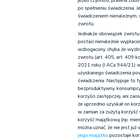
jeżeli czynność prawna zobo
po spełnieniu świadczenia. 
świadczeniem nienależnym, 
zwrotu.
Jednakże obowiązek zwrotu w
postaci nienależnie wypłaco
wzbogacony, chyba że wyzbyw
zwrotu (art. 405, art. 409 
2021 roku (I ACa 944/21) w
uzyskanego świadczenia pow
świadczenia. Następuje to t
bezproduktywny, konsumpcyjny
korzyści zastępczej, ani za
że uprzednio uzyskał on korz
w zamian za zużytą korzyść
korzyść majątkową (np. mieni
można uznać, że nie jest j
jego majątku
pozostaje kor