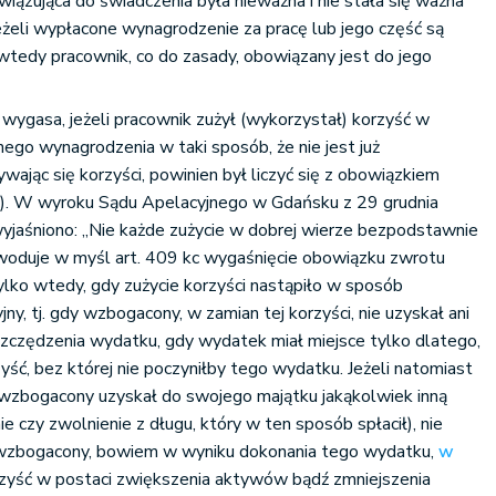
wiązująca do świadczenia była nieważna i nie stała się ważna
Jeżeli wypłacone wynagrodzenie za pracę lub jego część są
wtedy pracownik, co do zasady, obowiązany jest do jego
ygasa, jeżeli pracownik zużył (wykorzystał) korzyść w
nego wynagrodzenia w taki sposób, że nie jest już
ając się korzyści, powinien był liczyć się z obowiązkiem
kc). W wyroku Sądu Apelacyjnego w Gdańsku z 29 grudnia
yjaśniono: „Nie każde zużycie w dobrej wierze bezpodstawnie
oduje w myśl art. 409 kc wygaśnięcie obowiązku zwrotu
ylko wtedy, gdy zużycie korzyści nastąpiło w sposób
, tj. gdy wzbogacony, w zamian tej korzyści, nie uzyskał ani
oszczędzenia wydatku, gdy wydatek miał miejsce tylko dlatego,
yść, bez której nie poczyniłby tego wydatku. Jeżeli natomiast
 wzbogacony uzyskał do swojego majątku jakąkolwiek inną
e czy zwolnienie z długu, który w ten sposób spłacił), nie
uż wzbogacony, bowiem w wyniku dokonania tego wydatku,
w
zyść w postaci zwiększenia aktywów bądź zmniejszenia