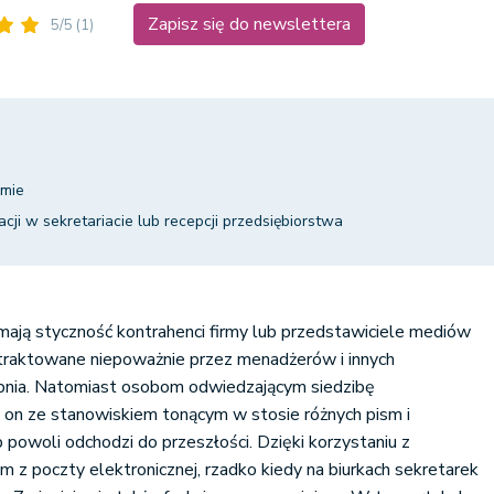
Zapisz się do newslettera
5/5
(1)
rmie
ji w sekretariacie lub recepcji przedsiębiorstwa
mają styczność kontrahenci firmy lub przedstawiciele mediów
 traktowane niepoważnie przez menadżerów i innych
nia. Natomiast osobom odwiedzającym siedzibę
ę on ze stanowiskiem tonącym w stosie różnych pism i
owoli odchodzi do przeszłości. Dzięki korzystaniu z
m z poczty elektronicznej, rzadko kiedy na biurkach sekretarek