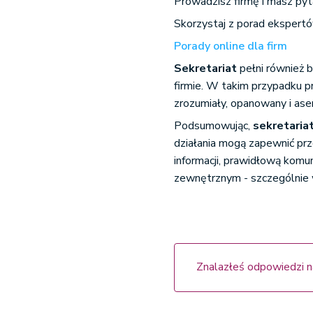
Prowadzisz firmę i masz pyt
Skorzystaj z porad ekspert
Porady online dla firm
Sekretariat
pełni również 
firmie. W takim przypadku 
zrozumiały, opanowany i ase
Podsumowując,
sekretaria
działania mogą zapewnić pr
informacji, prawidłową komu
zewnętrznym - szczególnie w
Znalazłeś odpowiedzi n