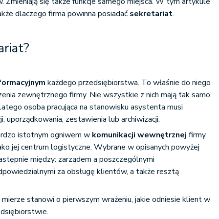
w. Zmieniają się także funkcje samego miejsca. W tym artykule
 także dlaczego firma powinna posiadać
sekretariat
.
ariat?
formacyjnym
każdego przedsiębiorstwa. To właśnie do niego
zenia zewnętrznego firmy. Nie wszystkie z nich mają tak samo
dlatego osoba pracująca na stanowisku asystenta musi
i, uporządkowania, zestawienia lub archiwizacji.
bardzo istotnym ogniwem w
komunikacji wewnętrznej
firmy.
ako jej centrum logistyczne. Wybrane w opisanych powyżej
następnie między: zarządem a poszczególnymi
powiedzialnymi za obsługę klientów, a także resztą
 mierze stanowi o pierwszym wrażeniu, jakie odniesie klient w
dsiębiorstwie.