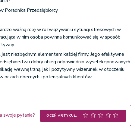
ania?
ów Poradnika Przedsiębiorcy
bardzo ważną rolę w rozwiązywaniu sytuacji stresowych w
pracująca w nim osoba powinna komunikować się w sposób
rtywny.
t
jest niezbędnym elementem każdej firmy. Jego efektywne
zedsiębiorstwu dobry obieg odpowiednio wyselekcjonowanych
nikację wewnętrzną, jak i pozytywny wizerunek w otoczeniu
 oczach obecnych i potencjalnych klientów.
a swoje pytania?
OCEŃ ARTYKUŁ: