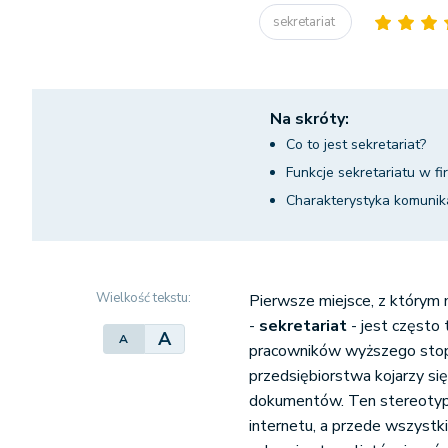
sekretariat
Na skróty:
Co to jest sekretariat?
Funkcje sekretariatu w fi
Charakterystyka komunikac
Wielkość tekstu:
Pierwsze miejsce, z którym 
-
sekretariat
- jest często
A
A
pracowników wyższego stop
przedsiębiorstwa kojarzy si
dokumentów. Ten stereotyp p
internetu, a przede wszystki