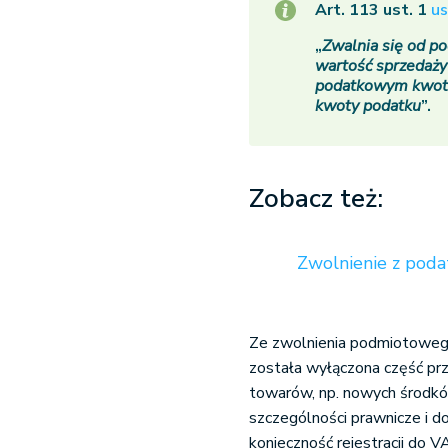
Art. 113 ust. 1
u
„
Zwalnia się od p
wartość sprzedaży
podatkowym kwoty 
kwoty podatku
”.
Zobacz też:
Zwolnienie z poda
Ze zwolnienia podmiotoweg
została wyłączona część pr
towarów, np. nowych środków
szczególności prawnicze i d
konieczność rejestracji do 