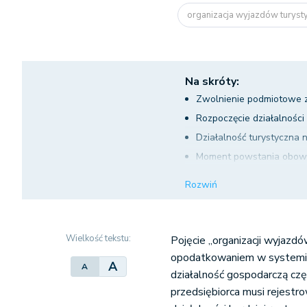
organizacja wyjazdów turys
Na skróty:
Zwolnienie podmiotowe z
Rozpoczęcie działalności
Działalność turystyczna
Moment powstania obow
Obowiązek podatkowy w P
Rozwiń
Wielkość tekstu:
Pojęcie „organizacji wyjazdó
opodatkowaniem w systemie
A
A
działalność gospodarczą cz
przedsiębiorca musi rejestr