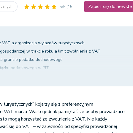
Zapisz się do newsle
tycznych
5/5
(15)
 VAT a organizacja wyjazdów turystycznych
 gospodarczej w trakcie roku a limit zwolnienia z VAT
 na gruncie podatku dochodowego
iązku podatkowego w PIT
IT a wcześniejsze otrzymanie zaliczki na poczet wyjazdu turystyczn
w turystycznych” kojarzy się z preferencyjnym
 VAT marża. Warto jednak pamiętać, że osoby prowadzące
ęsto mogą korzystać ze zwolnienia z VAT. Nie każdy
ować się do VAT – w zależności od specyfiki prowadzonej