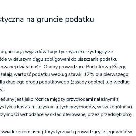
styczna na gruncie podatku
 organizacją wyjazdów turystycznych i korzystający ze
cie w dalszym ciągu zobligowani do uiszczania podatku
zowanej działalności. Osoby prowadzące Podatkową Księgę
talają wartość podatku według stawki 17% dla pierwszego
la drugiego progu podatkowego (zasady ogólne) lub według
y).
reślany jest jako różnica między przychodami należnymi z
rystyki a kosztami uzyskania tych przychodów, w szczególności
czynności wchodzące w skład oferowanej przez przedsiębiorcę
ię świadczeniem usług turystycznych prowadzący księgowość w