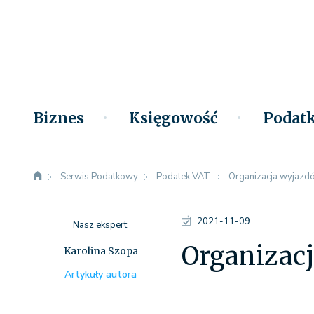
Biznes
Księgowość
Podatk
Serwis Podatkowy
Podatek VAT
Organizacja wyjazdó
2021-11-09
Nasz ekspert:
Organizac
Karolina Szopa
Artykuły autora