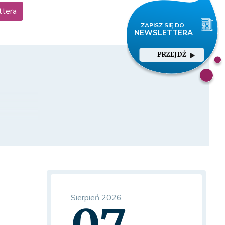
ttera
PRZEJDŹ
ego
Sierpień 2026