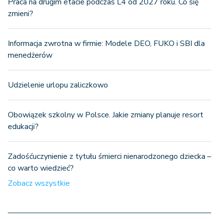
Praca na drugim etacie podczas L4 od 2027 roku. Co się
zmieni?
Informacja zwrotna w firmie: Modele DEO, FUKO i SBI dla
menedżerów
Udzielenie urlopu zaliczkowo
Obowiązek szkolny w Polsce. Jakie zmiany planuje resort
edukacji?
Zadośćuczynienie z tytułu śmierci nienarodzonego dziecka –
co warto wiedzieć?
Zobacz wszystkie