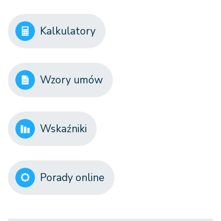
Kalkulatory
Wzory umów
Wskaźniki
Porady online