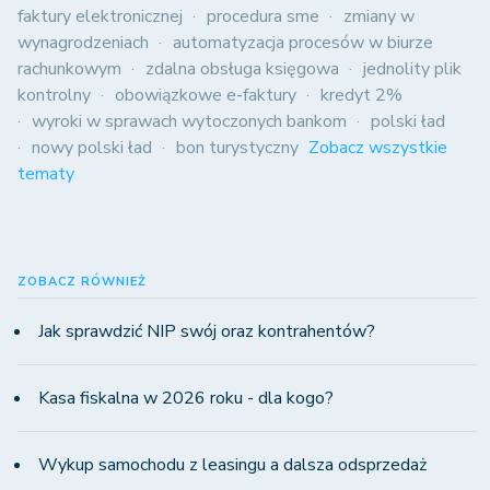
faktury elektronicznej
procedura sme
zmiany w
wynagrodzeniach
automatyzacja procesów w biurze
rachunkowym
zdalna obsługa księgowa
jednolity plik
kontrolny
obowiązkowe e-faktury
kredyt 2%
wyroki w sprawach wytoczonych bankom
polski ład
nowy polski ład
bon turystyczny
Zobacz wszystkie
tematy
ZOBACZ RÓWNIEŻ
Jak sprawdzić NIP swój oraz kontrahentów?
Kasa fiskalna w 2026 roku - dla kogo?
Wykup samochodu z leasingu a dalsza odsprzedaż