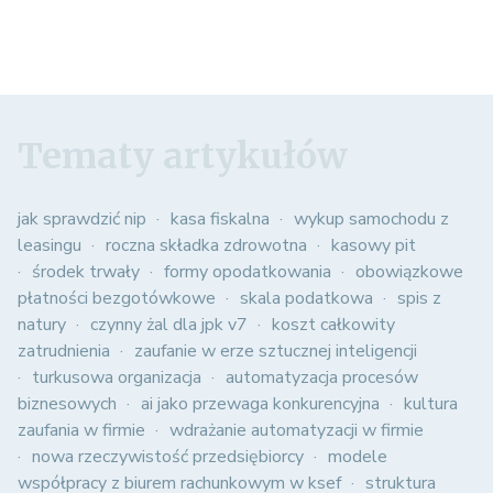
Tematy artykułów
jak sprawdzić nip
kasa fiskalna
wykup samochodu z
leasingu
roczna składka zdrowotna
kasowy pit
środek trwały
formy opodatkowania
obowiązkowe
płatności bezgotówkowe
skala podatkowa
spis z
natury
czynny żal dla jpk v7
koszt całkowity
zatrudnienia
zaufanie w erze sztucznej inteligencji
turkusowa organizacja
automatyzacja procesów
biznesowych
ai jako przewaga konkurencyjna
kultura
zaufania w firmie
wdrażanie automatyzacji w firmie
nowa rzeczywistość przedsiębiorcy
modele
współpracy z biurem rachunkowym w ksef
struktura