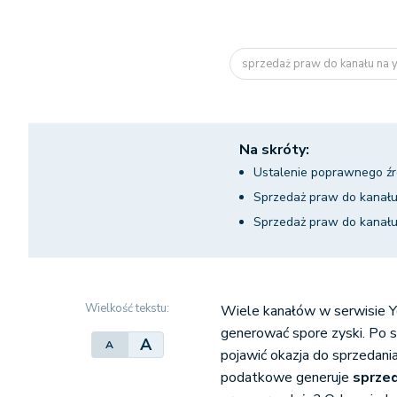
sprzedaż praw do kanału na
Na skróty:
Ustalenie poprawnego źr
Sprzedaż praw do kanał
Sprzedaż praw do kanału 
Wielkość tekstu:
Wiele kanałów w serwisie Y
generować spore zyski. Po 
A
A
pojawić okazja do sprzedania
podatkowe generuje
sprze