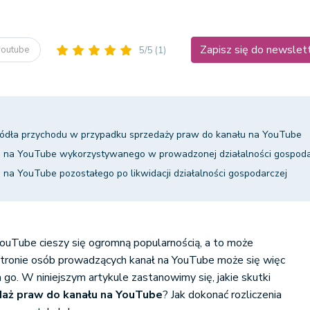
Zapisz się do newslet
 youtube
5/5
(1)
ódła przychodu w przypadku sprzedaży praw do kanału na YouTube
u na YouTube wykorzystywanego w prowadzonej działalności gospoda
na YouTube pozostałego po likwidacji działalności gospodarczej
ouTube cieszy się ogromną popularnością, a to może
stronie osób prowadzących kanał na YouTube może się więc
 go. W niniejszym artykule zastanowimy się, jakie skutki
daż praw do kanału na YouTube
? Jak dokonać rozliczenia