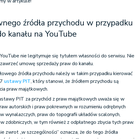
my w artykule!
wnego źródła przychodu w przypadku
do kanału na YouTube
ouTube nie legitymuje się tytułem własności do serwisu. Nie
y zawrzeć umowę sprzedaży praw do kanału.
dłowego źródła przychodu należy w takim przypadku kierować
t 7
ustawy PIT
, który stanowi, że źródłem przychodu są
cia praw majątkowych.
ustawy PIT za przychód z praw majątkowych uważa się w
praw autorskich i praw pokrewnych w rozumieniu odrębnych
w wynalazczych, praw do topografii układów scalonych,
 zdobniczych, w tym również z odpłatnego zbycia tych praw.
e zwrot „w szczególności” oznacza, że do tego źródła