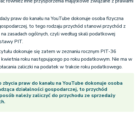
ać również inne przysporzenia majątkowe związane z prawami
edaży praw do kanału na YouTube dokonuje osoba fizyczna
gospodarczej, to tego rodzaju przychód stanowi przychód z
na zasadach ogólnych, czyli według skali podatkowej
ustawy PIT.
 tytułu dokonuje się zatem w zeznaniu rocznym PIT-36
 kwietnia roku następującego po roku podatkowym. Nie ma w
łacania zaliczki na podatek w trakcie roku podatkowego.
o zbycia praw do kanału na YouTube dokonuje osoba
adząca działalności gospodarczej, to przychód
posób należy zaliczyć do przychodu ze sprzedaży
h.