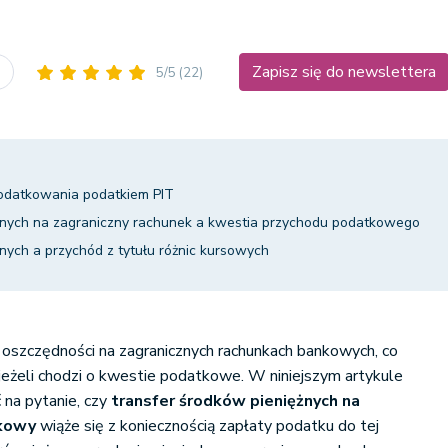
Zapisz się do newslettera
h
5/5
(22)
odatkowania podatkiem PIT
żnych na zagraniczny rachunek a kwestia przychodu podatkowego
nych a przychód z tytułu różnic kursowych
oszczędności na zagranicznych rachunkach bankowych, co
eżeli chodzi o kwestie podatkowe. W niniejszym artykule
 na pytanie, czy
transfer środków pieniężnych na
nkowy
wiąże się z koniecznością zapłaty podatku do tej