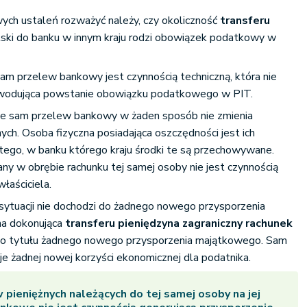
ch ustaleń rozważyć należy, czy okoliczność
transferu
ski do banku w innym kraju rodzi obowiązek podatkowy w
m przelew bankowy jest czynnością techniczną, która nie
owodująca powstanie obowiązku podatkowego w PIT.
że sam przelew bankowy w żaden sposób nie zmienia
ych. Osoba fizyczna posiadająca oszczędności jest ich
 tego, w banku którego kraju środki te są przechowywane.
 w obrębie rachunku tej samej osoby nie jest czynnością
łaściciela.
sytuacji nie dochodzi do żadnego nowego przysporzenia
na dokonująca
transferu pieniędzy
na zagraniczny rachunek
ego tytułu żadnego nowego przysporzenia majątkowego. Sam
e żadnej nowej korzyści ekonomicznej dla podatnika.
 pieniężnych
należących do tej samej osoby na jej