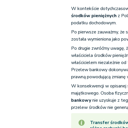
W kontekście dotychczasowy
środków pieniężnych
z Pol
podatku dochodowym.
Po pierwsze zauważmy, że sa
została wymieniona jako p
Po drugie zwróćmy uwagę, 
właściciela środków pieniężn
właścicielem niezależnie od
Przelew bankowy dokonywany
prawną powodującą zmianę w
W konsekwencji w opisanej 
majątkowego. Osoba fizycz
bankowy
nie uzyskuje z t
przelew środków nie generuj
Transfer środków