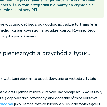
ankowe nie jest czynnością generującą przysporzenie
nacza, że w tym przypadku nie mamy do czynienia z
zumieniu ustawy PIT.
owe występować będą, gdy dochodzić będzie to
transferu
 rachunku bankowego na polskie konto
. Również tego
obowiązku podatkowego.
 pieniężnych a p
rzychód z tytułu
h
ę z walutami obcymi, to opodatkowanie przychodu z tytułu
nie oraz ujemne różnice kursowe. Jak podaje art. 24c ustawy
zają odpowiednio przychody jako dodatnie różnice kursowe
ychodów
jako ujemne różnice kursowe w kwocie wynikającej z