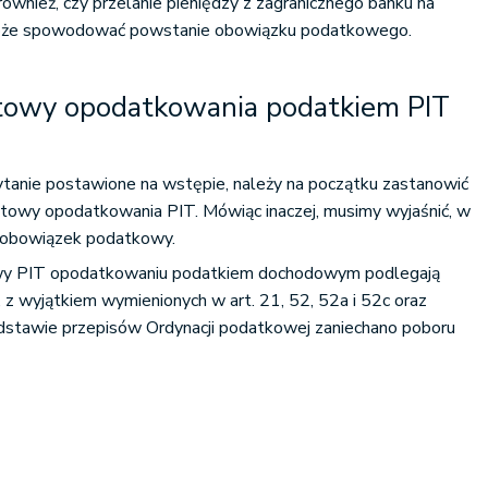
również, czy przelanie pieniędzy z zagranicznego banku na
może spowodować powstanie obowiązku podatkowego.
towy opodatkowania podatkiem PIT
ytanie postawione na wstępie, należy na początku zastanowić
miotowy opodatkowania PIT. Mówiąc inaczej, musimy wyjaśnić, w
ię obowiązek podatkowy.
tawy PIT opodatkowaniu podatkiem dochodowym podlegają
 z wyjątkiem wymienionych w art. 21, 52, 52a i 52c oraz
dstawie przepisów Ordynacji podatkowej zaniechano poboru