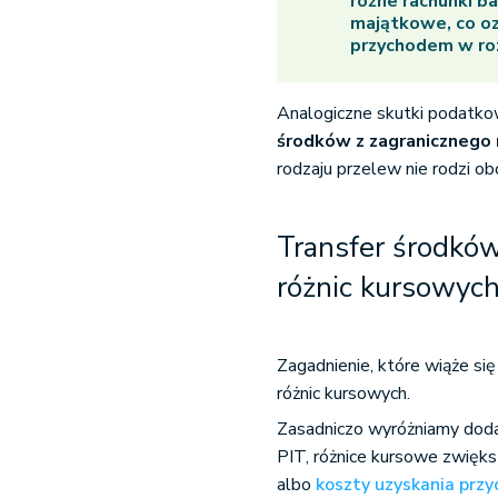
różne rachunki b
majątkowe, co oz
przychodem w ro
Analogiczne skutki podatk
środków z zagranicznego
rodzaju przelew nie rodzi 
Transfer środków
różnic kursowyc
Zagadnienie, które wiąże si
różnic kursowych.
Zasadniczo wyróżniamy dodat
PIT, różnice kursowe zwięks
albo
koszty uzyskania prz