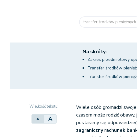
transfer środków pieniężnyc
Na skróty:
Zakres przedmiotowy op
Transfer środków pienię
Transfer środków pienięż
Wielkość tekstu:
Wiele osób gromadzi swoje 
czasem może rodzić obawy, j
A
A
postaramy się odpowiedzieć
zagraniczny rachunek ba