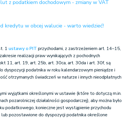
lut z podatkiem dochodowym - zmiany w VAT
d kredytu w obcej walucie - warto wiedzieć!
t. 1
ustawy o PIT
przychodami, z zastrzeżeniem art. 14–15,
w zakresie realizacji praw wynikających z pochodnych
 11, art. 19, art. 25b, art. 30ca, art. 30da i art. 30f, są
o dyspozycji podatnika w roku kalendarzowym pieniądze i
tość otrzymanych świadczeń w naturze i innych nieodpłatnych
mi wyjątkami określonymi w ustawie (które to dotyczą m.in.
ch pozarolniczej działalności gospodarczej), aby można było
u podatkowego, konieczne jest wystąpienie przychodu
 lub pozostawione do dyspozycji podatnika określone