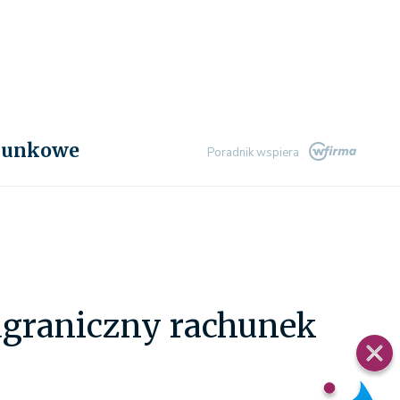
chunkowe
Poradnik wspiera
agraniczny rachunek