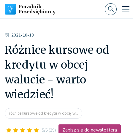
Poradnik
Przedsiębiorcy
2021-10-19
Różnice kursowe od
kredytu w obcej
walucie - warto
wiedzieć!
różnice kursowe od kredytu w obcej w...
Zapisz się do newslettera
5/5
(29)