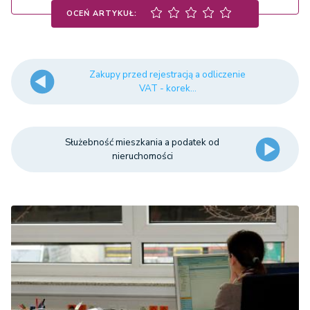
OCEŃ ARTYKUŁ:
Zakupy przed rejestracją a odliczenie
VAT - korek...
Służebność mieszkania a podatek od
nieruchomości