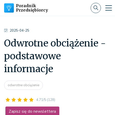
Poradnik
Przedsiębiorcy
2025-04-25
Odwrotne obciążenie -
podstawowe
informacje
odwrotne obciążenie
4.71/5
(128)
Zapisz się do newslettera