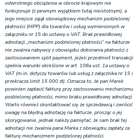
odwrotnego obciążenia w obrocie krajowym nie
funkcjonuje (z pewnym wyjątkiem tutaj nieistotnym), a
jego miejsce zajął obowiązkowy mechanizm podzielonej
płatności (MPP) dla towarów i usług wymienionych w
załączniku nr 15 do ustawy o VAT. Brak prawidłowej
adnotacji „mechanizm podzielonej płatności” na fakturze
nie zwalnia nabywcy z obowiązku dokonania płatności z
zastosowaniem split payment, jeżeli przedmiot transakcji
spełnia warunki określone w art. 108a ust. 1a ustawy o
VAT (m.in. dotyczy towarów lub usług z załącznika nr 15 i
przekracza limit 15 000 zł). Oznacza to, że pan Marek
powinien zapłacić fakturę przy zastosowaniu mechanizmu
podzielonej płatności, mimo braku prawidłowej adnotacji.
Warto również skontaktować się ze sprzedawcą i zwrócić
uwagę na błędną adnotację na fakturze, prosząc o jej
skorygowanie, jednak należy pamiętać, że sam brak tej
adnotacji nie zwalnia pana Marka z obowiązku zapłaty za
fakturę mechanizmem podzielonej płatności.