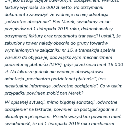
14 jako usługi objęte odwrotnym obciążeniem. Wartość
faktury wyniosła 25 000 zł netto. Po otrzymaniu
dokumentu zauważył, że widnieje na niej adnotacja
„odwrotne obciążenie”. Pan Marek, świadomy zmian
przepisów od 1 listopada 2019 roku, dokonał analizy
otrzymanej faktury oraz przedmiotu transakcji i ustalił, że
zakupiony towar należy obecnie do grupy towarów
wymienionych w załączniku nr 15, a transakcja spełnia
warunki do objęcia jej obowiązkowym mechanizmem
podzielonej płatności (MPP), gdyż przekracza limit 15 000
zł. Na fakturze jednak nie widnieje obowiązkowa
adnotacja „mechanizm podzielonej płatności”, lecz
nieaktualna informacja „odwrotne obciążenie”. Co w takim
przypadku powinien zrobić pan Marek?
W opisanej sytuacji, mimo błędnej adnotacji „odwrotne
obciążenie” na fakturze, powinien on postąpić zgodnie z
aktualnymi przepisami. Przede wszystkim powinien mieć
świadomość, że od 1 listopada 2019 roku mechanizm