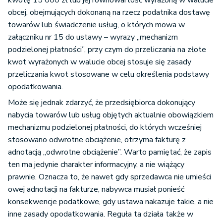
kwotę 15 000 zł lub jej równowartość wyrażoną w walucie
obcej, obejmujących dokonaną na rzecz podatnika dostawę
towarów lub świadczenie usług, o których mowa w
załączniku nr 15 do ustawy – wyrazy „mechanizm
podzielonej płatności”, przy czym do przeliczania na złote
kwot wyrażonych w walucie obcej stosuje się zasady
przeliczania kwot stosowane w celu określenia podstawy
opodatkowania.
Może się jednak zdarzyć, że przedsiębiorca dokonujący
nabycia towarów lub usług objętych aktualnie obowiązkiem
mechanizmu podzielonej płatności, do których wcześniej
stosowano odwrotne obciążenie, otrzyma fakturę z
adnotacją „odwrotne obciążenie”. Warto pamiętać, że zapis
ten ma jedynie charakter informacyjny, a nie wiążący
prawnie. Oznacza to, że nawet gdy sprzedawca nie umieści
owej adnotacji na fakturze, nabywca musiał ponieść
konsekwencje podatkowe, gdy ustawa nakazuje takie, a nie
inne zasady opodatkowania. Reguła ta działa także w