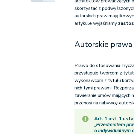
architektów prowadzących dz
skorzystać z podwyższonych
autorskich praw majątkowyc
artykule wyjaśniamy
zastos
Autorskie prawa
Prawo do stosowania zrycz
przysługuje twórcom z tytuł
wykonawcom z tytułu korzys
nich tymi prawami. Rozporz
zawieranie umów mających n
przenosi na nabywcę autors
Art. 1 ust. 1 us
„Przedmiotem praw
o indywidualnym ch