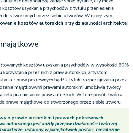
iałalność gospodarczą zadaje sobie pytanie, czy może
 kosztów uzyskania przychodów z tytułu przeniesienia
h do stworzonych przez siebie utworów. W niniejszym
owanie kosztów autorskich przy działalności architekta
!
 majątkowe
ałtowanych kosztów uzyskania przychodów w wysokości 50%
u korzystania przez nich z praw autorskich, artystom
tania z praw pokrewnych bądź z tytułu rozporządzania przez
ądzenie majątkowymi prawami autorskimi umożliwia twórcy
a celu przeniesienie praw autorskich. W ten sposób twórca
kie prawa majątkowe do stworzonego przez siebie utworu.
tawy o prawie autorskim i prawach pokrewnych
a autorskiego jest każdy przejaw działalności twórczej
arakterze, ustalony w jakiejkolwiek postaci, niezależnie