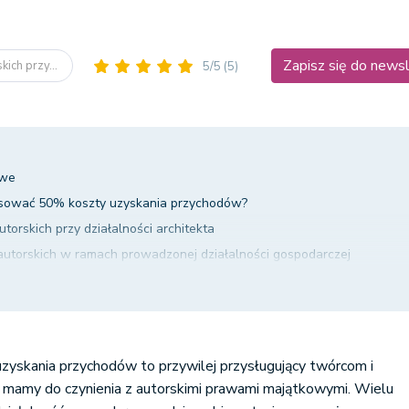
Zapisz się do news
ich przy...
5/5
(5)
owe
osować 50% koszty uzyskania przychodów?
orskich przy działalności architekta
autorskich w ramach prowadzonej działalności gospodarczej
 przychód z działalności gospodarczej – interpretacja indywidualna
eniesieniem praw autorskich do przychodów z praw majątkowych
skania przychodów to przywilej przysługujący twórcom i
mamy do czynienia z autorskimi prawami majątkowymi. Wielu