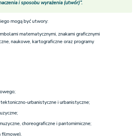
naczenia i sposobu wyrażenia (utwór)”.
iego mogą być utwory:
mbolami matematycznymi, znakami graficznymi
tyczne, naukowe, kartograficzne oraz programy
łowego;
hitektoniczno-urbanistyczne i urbanistyczne;
uzyczne;
muzyczne, choreograficzne i pantomimiczne;
 filmowe).