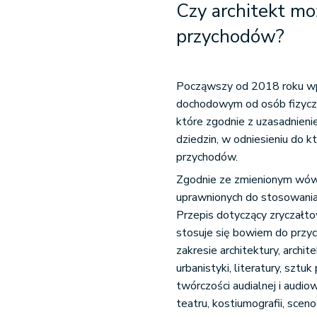
Czy architekt m
przychodów?
Począwszy od 2018 roku wp
dochodowym od osób fizycz
które zgodnie z uzasadnieni
dziedzin, w odniesieniu do
przychodów.
Zgodnie ze zmienionym wówc
uprawnionych do stosowania
Przepis dotyczący zryczał
stosuje się bowiem do przyc
zakresie architektury, archit
urbanistyki, literatury, szt
twórczości audialnej i aud
teatru, kostiumografii, scenog