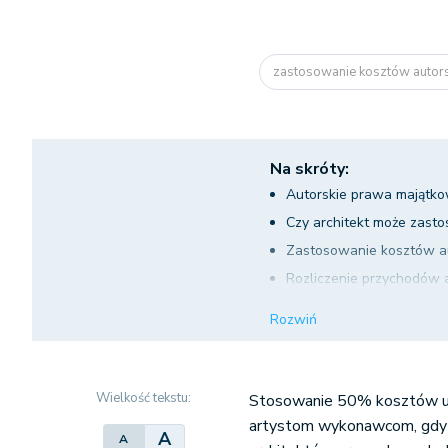
zastosowanie kosztów autorsk
Na skróty:
Autorskie prawa majątk
Czy architekt może zast
Zastosowanie kosztów aut
Rozliczenie przychodów 
Przychody autorskie jako
Rozwiń
Kwalifikacja umów z prz
Wielkość tekstu:
Stosowanie 50% kosztów uzy
artystom wykonawcom, gdy 
A
A