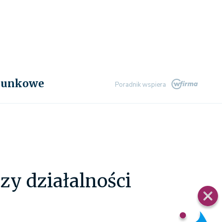
chunkowe
Poradnik wspiera
zy działalności