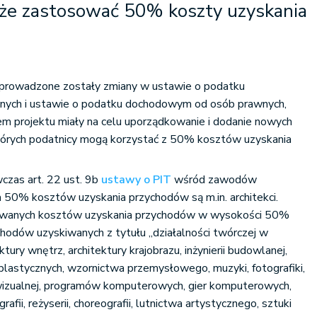
oże zastosować 50% koszty uzyskania
rowadzone zostały zmiany w ustawie o podatku
nych i ustawie o podatku dochodowym od osób prawnych,
em projektu miały na celu uporządkowanie i dodanie nowych
 których podatnicy mogą korzystać z 50% kosztów uzyskania
zas art. 22 ust. 9b
ustawy o PIT
wśród zawodów
 50% kosztów uzyskania przychodów są m.in. architekci.
towanych kosztów uzyskania przychodów w wysokości 50%
hodów uzyskiwanych z tytułu „działalności twórczej w
ektury wnętrz, architektury krajobrazu, inżynierii budowlanej,
uk plastycznych, wzornictwa przemysłowego, muzyki, fotografiki,
iowizualnej, programów komputerowych, gier komputerowych,
rafii, reżyserii, choreografii, lutnictwa artystycznego, sztuki