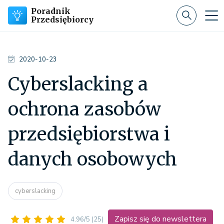
Poradnik
Przedsiębiorcy
2020-10-23
Cyberslacking a
ochrona zasobów
przedsiębiorstwa i
danych osobowych
cyberslacking
Zapisz się do newslettera
4.96/5
(25)