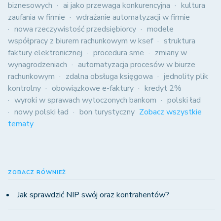
biznesowych
ai jako przewaga konkurencyjna
kultura
zaufania w firmie
wdrażanie automatyzacji w firmie
nowa rzeczywistość przedsiębiorcy
modele
współpracy z biurem rachunkowym w ksef
struktura
faktury elektronicznej
procedura sme
zmiany w
wynagrodzeniach
automatyzacja procesów w biurze
rachunkowym
zdalna obsługa księgowa
jednolity plik
kontrolny
obowiązkowe e-faktury
kredyt 2%
wyroki w sprawach wytoczonych bankom
polski ład
nowy polski ład
bon turystyczny
Zobacz wszystkie
tematy
ZOBACZ RÓWNIEŻ
Jak sprawdzić NIP swój oraz kontrahentów?