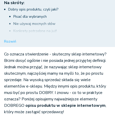
Na skróty:
Dobry opis produktu, czyli jaki?
Pisać dla wybranych
Nie używaj mocnych słów
Konkrety potrzebne na już!
Zastąp sprzedawcę
Rozwiń
Opinie innych użytkowników
Opis dostosowany pod kątem SEO
Co oznacza stwierdzenie - skuteczny sklep internetowy?
Brzmi dosyć ogólnie i nie posiada jednej przyjętej definicji.
Jednak można przyjąć, że nazywając sklep internetowy
skutecznym, najczęściej mamy na myśli to, że po prostu
sprzedaje. Na wysoką sprzedaż składa się wiele
elementów e-sklepu. Między innymi opis produktu, który
musi być po prostu DOBRY. I znowu - co to w praktyce
oznacza? Poniżej opisujemy najważniejsze elementy
DOBREGO
opisu produktu w sklepie internetowym
,
który może zastąpić sprzedawcę!