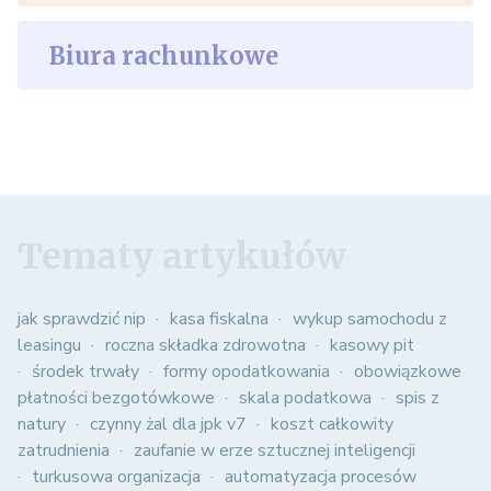
Biura rachunkowe
Tematy artykułów
jak sprawdzić nip
kasa fiskalna
wykup samochodu z
leasingu
roczna składka zdrowotna
kasowy pit
środek trwały
formy opodatkowania
obowiązkowe
płatności bezgotówkowe
skala podatkowa
spis z
natury
czynny żal dla jpk v7
koszt całkowity
zatrudnienia
zaufanie w erze sztucznej inteligencji
turkusowa organizacja
automatyzacja procesów