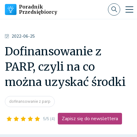
Poradnik
Przedsiębiorcy
2022-06-25
Dofinansowanie z
PARP, czyli na co
można uzyskać środki
dofinansowanie z parp
Zapisz się do newslettera
5/5
(4)