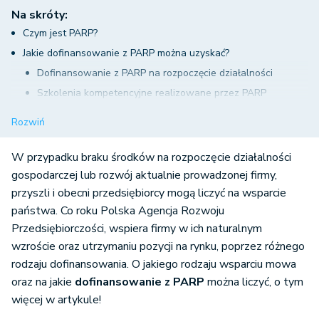
Na skróty:
Czym jest PARP?
Jakie dofinansowanie z PARP można uzyskać?
Dofinansowanie z PARP na rozpoczęcie działalności
Szkolenia kompetencyjne realizowane przez PARP
Dofinansowanie z PARP w ramach prowadzonych programów
Rozwiń
operacyjnych
Program Operacyjny Inteligentny Rozwój
W przypadku braku środków na rozpoczęcie działalności
Program Operacyjny Wiedza Edukacja Rozwój
gospodarczej lub rozwój aktualnie prowadzonej firmy,
przyszli i obecni przedsiębiorcy mogą liczyć na wsparcie
Program Operacyjny Polska Wschodnia
państwa. Co roku Polska Agencja Rozwoju
Przedsiębiorczości, wspiera firmy w ich naturalnym
wzroście oraz utrzymaniu pozycji na rynku, poprzez różnego
rodzaju dofinansowania. O jakiego rodzaju wsparciu mowa
oraz na jakie
dofinansowanie z PARP
można liczyć, o tym
więcej w artykule!