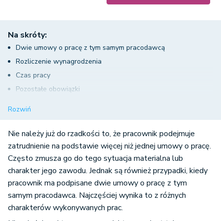
Na skróty:
Dwie umowy o pracę z tym samym pracodawcą
Rozliczenie wynagrodzenia
Czas pracy
Pozostałe obowiązki
Dwie umowy o pracę z różnymi pracodawcami
Rozwiń
Rozliczenie wynagrodzenia
Czas pracy i urlop wypoczynkowy
Nie należy już do rzadkości to, że pracownik podejmuje
zatrudnienie na podstawie więcej niż jednej umowy o pracę.
Często zmusza go do tego sytuacja materialna lub
charakter jego zawodu. Jednak są również przypadki, kiedy
pracownik ma podpisane dwie umowy o pracę z tym
samym pracodawca. Najczęściej wynika to z różnych
charakterów wykonywanych prac.