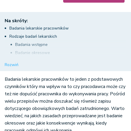
Na skróty:
Badania lekarskie pracowników
Rodzaje badań lekarskich
Badania wstępne
Badanie okresowe
Badania kontrolne
Rozwiń
Badania końcowe
Terminy i koszty badań lekarskich
Badania lekarskie pracowników to jeden z podstawowych
Ponowne badanie lekarskie
czynników który ma wpływ na to czy pracodawca może czy
też nie dopuścić pracownika do wykonywania pracy. Pośród
wielu przepisów można doszukać się również zapisu
dotyczącego obowiązkowych badań zatrudnionego. Warto
wiedzieć, na jakich zasadach przeprowadzane jest badanie
okresowe oraz jakie konsekwencje wynikają, kiedy
pracownik odmówi ich wykonania.