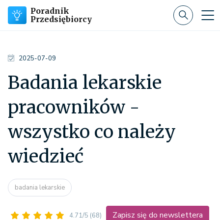
Poradnik
Przedsiębiorcy
2025-07-09
Badania lekarskie
pracowników -
wszystko co należy
wiedzieć
badania lekarskie
Zapisz się do newslettera
4.71/5
(68)