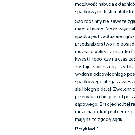
możliwość nabycia składni
spadkowych. Jeśli małoletni 
Sąd rodzinny nie zawsze zg
małoletniego. Może więc na
spadku jest zadłużone i groz
przedsiębiorstwo nie posiad
można je pokryć z majątku f
kwestii tego, czy na czas z
zostaje zawieszony, czy też 
wydania odpowiedniego post
spadkowego ulega zawiesze
się i biegnie dalej. Zwolenni
przerwaniu i biegnie od po
sądowego. Brak jednolitej r
może napotkać problem z od
mają na to zgodę sądu.
Przykład 1.