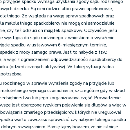
ub przyjęcie spadku wymaga uzyskania zgody sądu rodzinnego
owych dziecka. Są nimi rodzice albo prawni opiekunowie,
małoletniego. Ze względu na wagę spraw spadkowych oraz
a małoletniego spadkobiercy nie mogą oni samodzielnie
e, czy też odrzuci on majątek spadkowy. Oczywiście, jeśli
ie wystąpią do sądu rodzinnego z wnioskiem o wyrażenie
zyjęcie spadku w ustawowym 6-miesięcznym terminie,
padek z mocy samego prawa. Jest to nabycie z tzw.
, a więc z ograniczeniem odpowiedzialności spadkobiercy do
dku (odziedziczonych aktywów). W takiej sytuacji żadna
 potrzebna.
 rodzinnego w sprawie wyrażenia zgody na przyjęcie lub
u małoletniego wymaga uzasadnienia, szczególnie gdy w skład
edsiębiorstwo lub jego zorganizowana część. Prowadzenie
awsze jest obarczone ryzykiem pojawienia się długów, a więc w
owiązania zmarłego przedsiębiorcy, których nie uregulował
zypadku warto zawczasu sprawdzić, czy nabycie takiego spadku
 dobrym rozwiązaniem. Pamiętajmy bowiem, że nie istnieje