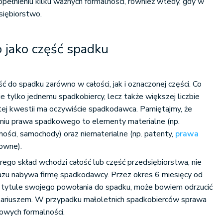
opełnieniu kilku ważnych formalności, również wtedy, gdy w
siębiorstwo.
 jako część spadku
 do spadku zarówno w całości, jak i oznaczonej części. Co
e tylko jednemu spadkobiercy, lecz także większej liczbie
tej kwestii ma oczywiście spadkodawca. Pamiętajmy, że
niu prawa spadkowego to elementy materialne (np.
mości, samochody) oraz niematerialne (np. patenty,
prawa
owne).
ego skład wchodzi całość lub część przedsiębiorstwa, nie
razu nabywa firmę spadkodawcy. Przez okres 6 miesięcy od
 o tytule swojego powołania do spadku, może bowiem odrzucić
tariuszem. W przypadku małoletnich spadkobierców sprawa
owych formalności.