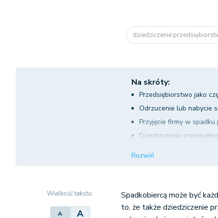
dziedziczenie przedsiębiorst
Na skróty:
Przedsiębiorstwo jako cz
Odrzucenie lub nabycie 
Przyjęcie firmy w spadku
Dziedziczenie przedsiębi
Dziedziczenie przedsięb
Rozwiń
Wielkość tekstu:
Spadkobiercą może być każd
to, że także dziedziczenie 
A
A