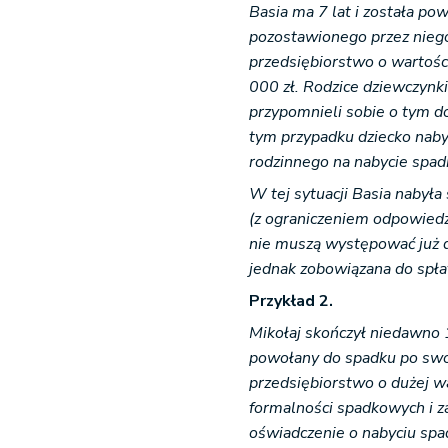
Basia ma 7 lat i została p
pozostawionego przez nieg
przedsiębiorstwo o wartośc
000 zł. Rodzice dziewczynk
przypomnieli sobie o tym do
tym przypadku dziecko naby
rodzinnego na nabycie spa
W tej sytuacji Basia nabył
(z ograniczeniem odpowiedz
nie muszą występować już d
jednak zobowiązana do spła
Przykład 2.
Mikołaj skończył niedawno 1
powołany do spadku po sw
przedsiębiorstwo o dużej wa
formalności spadkowych i z
oświadczenie o nabyciu spa