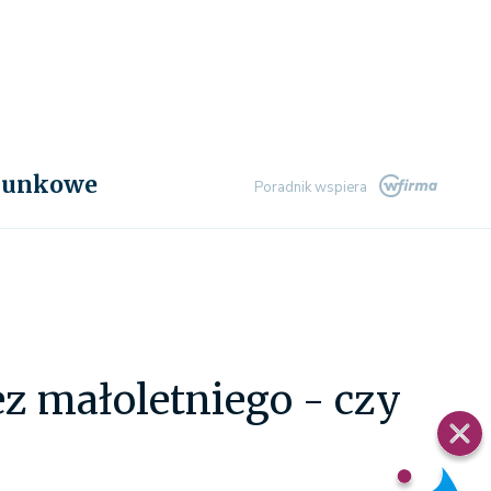
chunkowe
Poradnik wspiera
ez małoletniego - czy