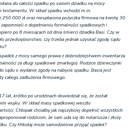
owołana do całości spadku po swoim dziadku na mocy
o testamentu. W skład spadku wchodzi m.in.
i 250 000 zł oraz niespłacona pożyczka firmowa na kwotę 30
i zapomnieli o dopełnieniu formalności spadkowych i
piero po 8 miesiącach od dnia śmierci dziadka Basi. Czy w
ło przedsiębiorstwo, czy trzeba jednak uzyskać zgodę sądu
dku?
a spadek z mocy samego prawa z dobrodziejstwem inwentarza
ialności za długi spadkowe zmarłego). Rodzice dziewczynki
o sądu o wydanie zgody na nabycie spadku. Basia jest
ty całego zadłużenia firmowego.
7 lat, krótko po urodzinach dowiedział się, że został
oim wujku. W skład masy spadkowej weszło
rtości. Chłopak chciałby jak najszybciej dopełnić wszystkich
aproponował rodzicom, że sam uda się do notariusza i złoży
dku. Czy Mikołaj może samodzielnie przyjąć spadek?