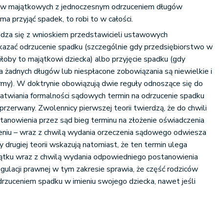
ków majątkowych z jednoczesnym odrzuceniem długów
ma przyjąć spadek, to robi to w całości.
adza się z wnioskiem przedstawicieli ustawowych
kazać odrzucenie spadku (szczególnie gdy przedsiębiorstwo w
iłoby to majątkowi dziecka) albo przyjęcie spadku (gdy
a żadnych długów lub niespłacone zobowiązania są niewielkie i
irmy). W doktrynie obowiązują dwie reguły odnoszące się do
ałatwiania formalności sądowych termin na odrzucenie spadku
przerwany. Zwolennicy pierwszej teorii twierdzą, że do chwili
anowienia przez sąd bieg terminu na złożenie oświadczenia
niu – wraz z chwilą wydania orzeczenia sądowego odwiesza
cy drugiej teorii wskazują natomiast, że ten termin ulega
czątku wraz z chwilą wydania odpowiedniego postanowienia
egulacji prawnej w tym zakresie sprawia, że część rodziców
rzuceniem spadku w imieniu swojego dziecka, nawet jeśli