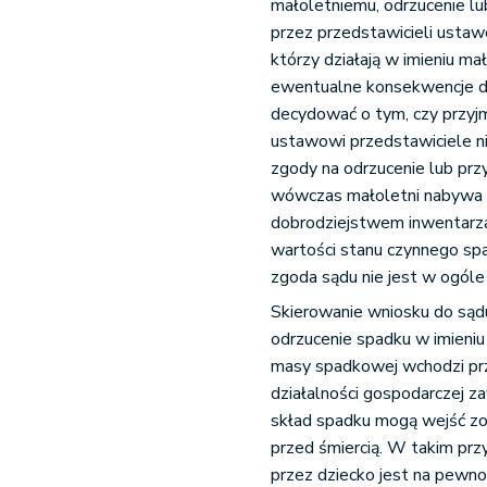
małoletniemu, odrzucenie l
przez przedstawicieli ustaw
którzy działają w imieniu 
ewentualne konsekwencje dl
decydować o tym, czy przyjmi
ustawowi przedstawiciele n
zgody na odrzucenie lub pr
wówczas małoletni nabywa s
dobrodziejstwem inwentarza
wartości stanu czynnego spa
zgoda sądu nie jest w ogóle
Skierowanie wniosku do sądu
odrzucenie spadku w imieni
masy spadkowej wchodzi prz
działalności gospodarczej z
skład spadku mogą wejść zob
przed śmiercią. W takim pr
przez dziecko jest na pewno