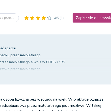
Zapisz się do newsl
wa przez...
4/5
(1)
ęść spadku
spadku przez małoletniego
 przez małoletniego a wpis w CEIDG i KRS
orstwa przez małoletniego
iorstwa przez małoletniego - podsumowanie
a osoba fizyczna bez względu na wiek. W praktyce oznacza
przedsiębiorstwa przez małoletniego jest możliwe. W takiej